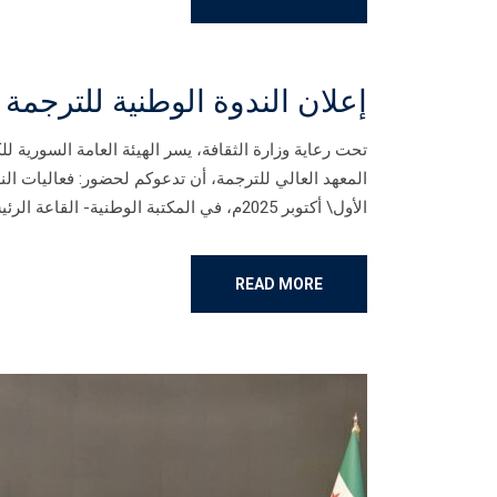
إعلان الندوة الوطنية للترجمة لعام 
تحت رعاية وزارة الثقافة، يسر الهيئة العامة السورية ل
الأول\ أكتوبر 2025م، في المكتبة الوطنية- القاعة الرئيسة، الساعة الخامسة مساءً. عدد المشاهدات : 1٬396
READ MORE