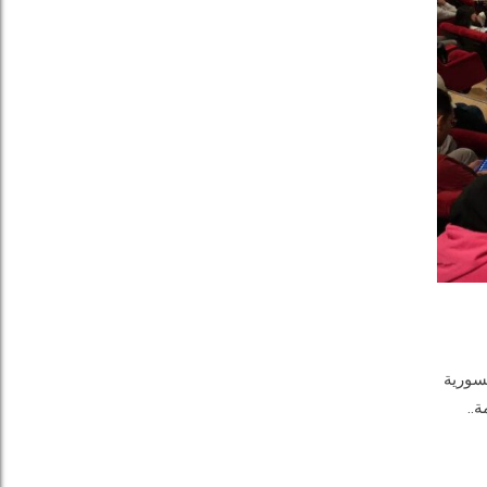
لسورية
..