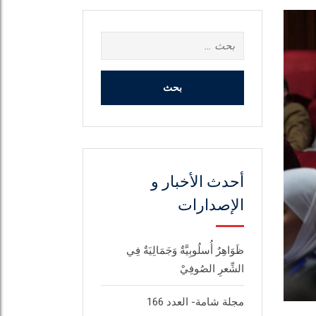
البحث
عن:
أحدث الأخبار و
الإصدارات
ظَوَاهِرٌ أُسلُوبِيَّةٌ وَجَمَالِيَةٌ فِي
الشِّعرِ الصُوفِيْ
مجلة شامة- العدد 166