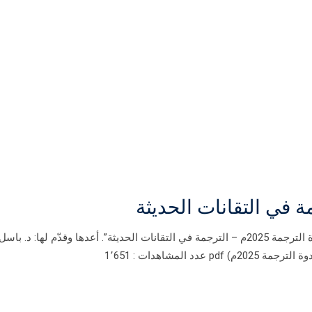
صدر حديثاً عن الهيئة العامة السورية للكتاب كتيب “ندوة الترجمة 2025م – الترجمة في التقانات الحديثة”. أعدها وقدّم لها: د. باسل
 المشاهدات : 1٬651