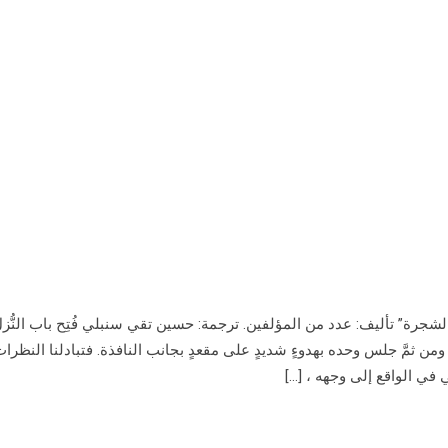
جرة” تأليف: عدد من المؤلفين. ترجمة: حسين تقي سنبلي فُتِح باب النُّزل
ومن ثمَّ جلس وحده بهدوءٍ شديدٍ على مقعدٍ بجانب النافذة. فتبادلنا النظرات
ي في الواقع إلى وجهه ، […]