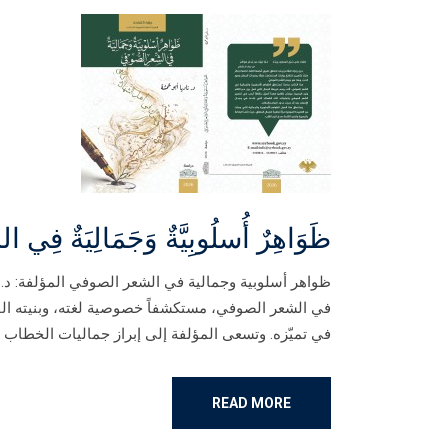
ظَوَاهِرٌ أُسلُوبِيَّةٌ وَجَمَالِيَةٌ فِي 
ظواهر أسلوبية وجمالية في الشعر الصوفي المؤلفة: د. نا
في الشعر الصوفي، مستكشفاً خصوصية لغته، وبنيته الف
في تميّزه. وتسعى المؤلفة إلى إبراز جماليات الخطاب ال
READ MORE