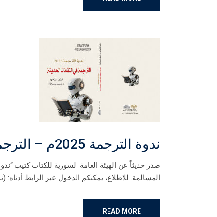
ندوة الترجمة 2025م – الترجمة في التقانات الحديثة
المسالمة. للاطلاع، يمكنكم الدخول عبر الرابط أدناه: (ندوة الترجمة 2025م) pdf عدد
READ MORE