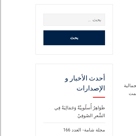
البحث
عن:
أحدث الأخبار و
جمالية
الإصدارات
همت
ظَوَاهِرٌ أُسلُوبِيَّةٌ وَجَمَالِيَةٌ فِي
الشِّعرِ الصُوفِيْ
مجلة شامة- العدد 166