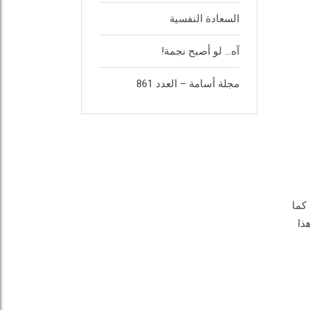
السعادة النفسية
آه… لو أصبح نجمة!
مجلة أسامة – العدد 861
كما
ذا