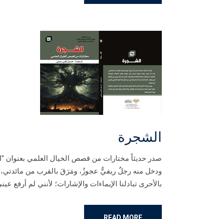
الشجرة
صدر حديثاً مختارات من قصص الخيال العلمي بعنوان “الش
ودخل منه رجلٌ ريفيٌّ عجوزٌ، ومَرَقَ بالقرب من مائدتي، 
بالأحرى تبادلنا الإيماءات والإشارات؛ لأنني لم أرفع عين
READ MORE