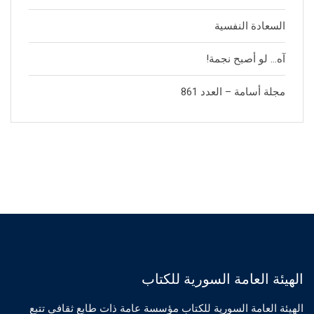
السعادة النفسية
آه… لو أصبح نجمة!
مجلة أسامة – العدد 861
الهيئة العامة السورية للكتاب
الهيئة العامة السورية للكتاب مؤسسة عامة ذات طابع ثقافي تتبع