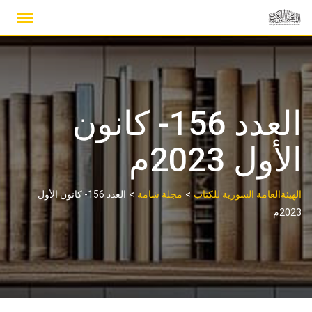
Ski
t
conten
العدد 156- كانون
الأول 2023م
>
>
الهيئةالعامة السورية للكتاب
مجلة شامة
العدد 156- كانون الأول
2023م