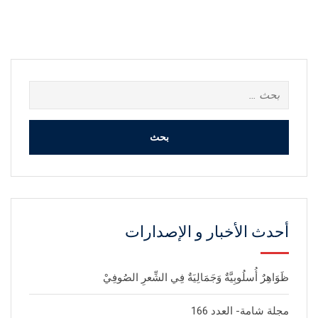
البحث
عن:
أحدث الأخبار و الإصدارات
ظَوَاهِرٌ أُسلُوبِيَّةٌ وَجَمَالِيَةٌ فِي الشِّعرِ الصُوفِيْ
مجلة شامة- العدد 166