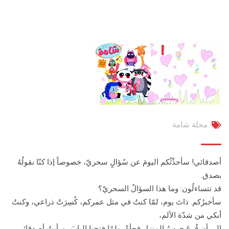
مجلة شامة
أصدقائي! سأحدِّثُكم اليومَ عن سُؤالٍ سحريّ، خصوصاً إذا كنّا نقولُهُ
بصدق.
قد تتساءلُون: وما هذا السؤالُ السحريّ؟
سأخبرُكم. ذاتَ يوم، لمّا كنتُ في مثل عمركم، كُسِرَتْ ذراعي، وكنتُ
أبكي من شدّة الألم،
إلى أن قُرِعَ جرسُ المنزل فجأةً، ولمّا فتحنا البابَ، ورأيتُ أصدقائي،