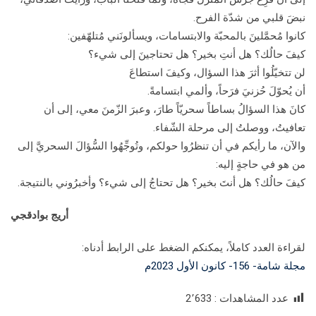
نبضَ قلبي من شدّة الفرح.
كانوا مُحمَّلينَ بالمحبّة والابتسامات، ويسألونَني مُتلهّفين:
كيفَ حالُك؟ هل أنتِ بخير؟ هل تحتاجينَ إلى شيء؟
لن تتخيّلُوا أثرَ هذا السؤال، وكيفَ استطاعَ
أن يُحوّلَ حُزنيَ فرَحاً، وألمي ابتسامةً.
كانَ هذا السؤالُ بساطاً سحريّاً طارَ، وعبرَ الزّمنَ معي، إلى أن
تعافيتُ، ووصلتُ إلى مرحلة الشّفاء.
والآن، ما رأيكم في أن تنظرُوا حولكم، وتُوجِّهُوا السُّؤالَ السحريَّ إلى
من هو في حاجةٍ إليه:
كيفَ حالُك؟ هل أنتَ بخير؟ هل تحتاجُ إلى شيء؟ وأخبرُوني بالنتيجة.
أريج بوادقجي
لقراءة العدد كاملاً، يمكنكم الضغط على الرابط أدناه:
مجلة شامة- 156- كانون الأول 2023م
عدد المشاهدات :
2٬633