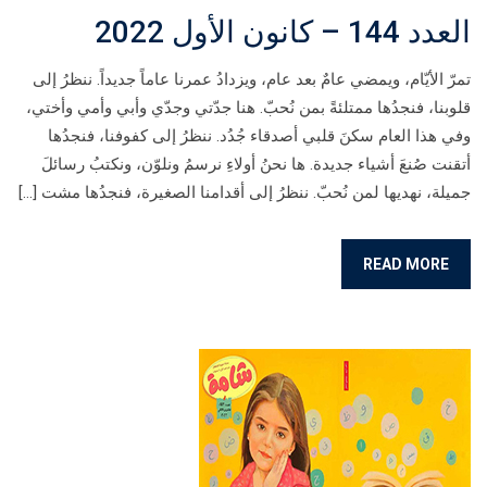
العدد 144 – كانون الأول 2022
تمرّ الأيّام، ويمضي عامٌ بعد عام، ويزدادُ عمرنا عاماً جديداً. ننظرُ إلى
قلوبنا، فنجدُها ممتلئةً بمن نُحبّ. هنا جدّتي وجدّي وأبي وأمي وأختي،
وفي هذا العام سكنَ قلبي أصدقاء جُدُد. ننظرُ إلى كفوفنا، فنجدُها
أتقنت صُنعَ أشياء جديدة. ها نحنُ أولاءِ نرسمُ ونلوّن، ونكتبُ رسائلَ
جميلة، نهديها لمن نُحبّ. ننظرُ إلى أقدامنا الصغيرة، فنجدُها مشت […]
READ MORE