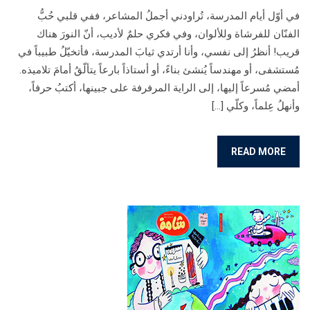
في أوّل أيام المدرسة، تُراودني أجملُ المشاعر، ففي قلبي حُبُّ
الفنّان للفرشاة وللألوان، وفي فكري حلمٌ لأديب، أنّ النورَ هناك
قريب! أنظرُ إلى نفسي، وأنا أرتدي ثيابَ المدرسة، فأتخيّلُ طبيباً في
مُستشفى، أو مهندساً يُنشئ بناءً، أو أستاذاً بارعاً يتألّقُ أمامَ تلاميذه.
أمضي مُسرعاً إليها، إلى الراية المرفرفة على جبينها، أكتبُ حرفاً،
وأنهلُ عِلماً، وكلّي […]
READ MORE