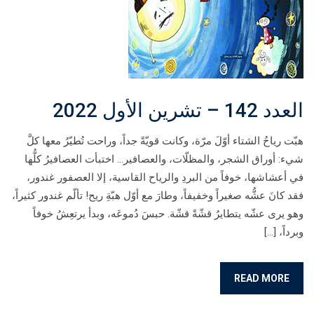
العدد 142 – تشرين الأول 2022
هبّت رياحُ الشتاء أوّلَ مرّة، وكانت قويّةً جداً، وراحت تُطيّرُ معها كلَّ
شيء: أوراق الشجر، والمظلّات، والعصافير… اختبأت العصافيرُ كلُّها
في أعشاشها، خوفاً من البردِ والرياح القاسية، إلا العصفور غندور،
فقد كانَ عشُّه صغيراً وخفيفاً، وطارَ مع أوّل هبّةِ ريح! تألّم غندور كثيراً،
وهو يرى عشّه يتطايرُ قشّةً قشّة. حبسَ دُموعَه، وبدأ يرتعِشُ خوفاً
وبرداً، […]
READ MORE