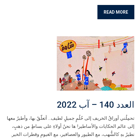
READ MORE
العدد 140 – آب 2022
تحمِلُني أوراقُ الخريف إلى حُلُمٍ جميلٍ لطيف… أتعلّقُ بها، وأطيرُ معها
إلى عالم الحكايات والأساطير! ها نحنُ أولاءِ على بساطٍ من ذهبٍ،
نطيرُ بهِ كالشُّهب، مع الطيور والعصافير، مع الغيومِ وقطرات الخير.