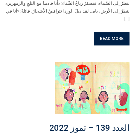
ننظرُ إلى السّماء، فتصفرُ رياحُ الشّتاء: «أنا قادمةٌ مع الثلجِ والزمهرير».
ننظرُ إلى الأرض، ياه… لقد ذبلَ الورد! تتراقصُ الأشجارُ، قائلةً: «أنا في
[…]
READ MORE
العدد 139 – تموز 2022