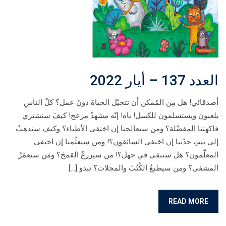
العدد 137 – أيار 2022
أصدقائي! هل مِن المُمكن أن نتخيّل الحياةَ دونَ عمل؟ كلّ الناسِ
يلعبون ويستسلمون للكسل! ياه! إنّه مشهدٌ مزعج! كيفَ سنشتري
فاكهتنا المفضّلة؟ ومن سيعالجنا إن اختفى الأطباء؟ وكيف سنذهبُ
إلى بيتِ جدّتنا إن اختفى السائقون؟! ومن سيعلّمنا إن اختفى
المعلّمون؟ هل سنبقى في جهل؟! من سيزرعُ القمحَ؟ ومَن سيعمّرُ
المشفى؟ ومن سيطبعُ الكُتُبَ والمجلات؟ تبدو […]
READ MORE