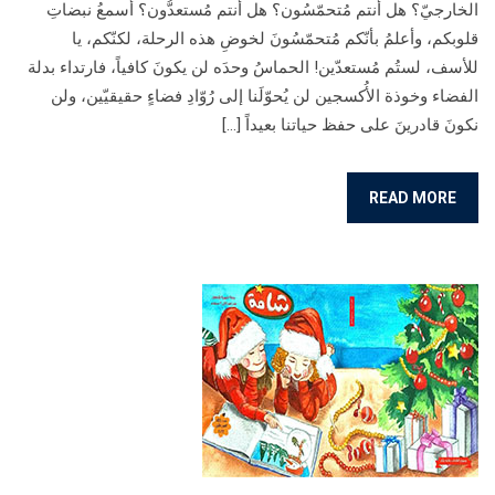
الخارجيّ؟ هل أنتم مُتحمّسُون؟ هل أنتم مُستعدُّون؟ أسمعُ نبضاتِ
قلوبكم، وأعلمُ بأنّكم مُتحمّسُونَ لخوضِ هذه الرحلة، لكنّكم، يا
للأسف، لستُم مُستعدّين! الحماسُ وحدَه لن يكونَ كافياً، فارتداء بدلة
الفضاء وخوذة الأُكسجين لن يُحوّلَنا إلى رُوّادِ فضاءٍ حقيقيّين، ولن
نكونَ قادرينَ على حفظ حياتنا بعيداً […]
READ MORE