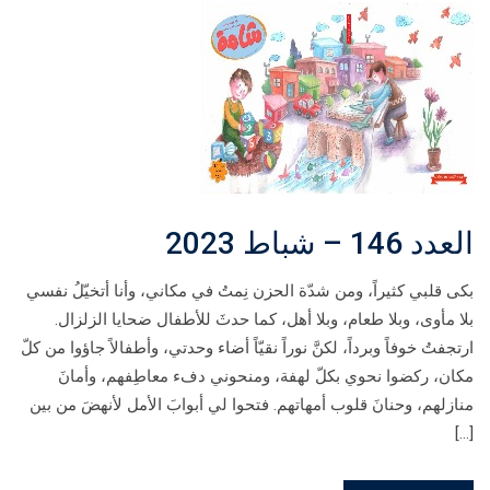
العدد 146 – شباط 2023
بكى قلبي كثيراً، ومن شدّة الحزن نِمتُ في مكاني، وأنا أتخيّلُ نفسي
بلا مأوى، وبلا طعام، وبلا أهل، كما حدثَ للأطفال ضحايا الزلزال.
ارتجفتُ خوفاً وبرداً، لكنَّ نوراً نقيّاً أضاء وحدتي، وأطفالاً جاؤوا من كلّ
مكان، ركضوا نحوي بكلّ لهفة، ومنحوني دفء معاطِفهم، وأمانَ
منازلهم، وحنانَ قلوب أمهاتهم. فتحوا لي أبوابَ الأمل لأنهضَ من بين
[…]