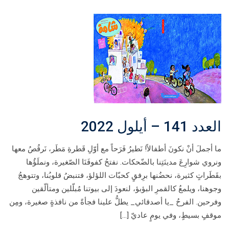
العدد 141 – أيلول 2022
ما أجملَ أنْ نكونَ أطفالاً! نَطيرُ فَرَحاً مع أوّلِ قَطرةِ مَطَر، نَرقُصُ معها
ونروي شوارِعَ مدينَتِنا بالضّحكات. نفتحُ كفوفَنَا الصّغيرة، ونملَؤُها
بقَطَراتٍ كثيرة، نحضُنها برِفقٍ كحبّات اللؤلؤ، فتنبضُ قلوبُنا، وتتوهجُ
وجوهنا، ويلمعُ كالقمرِ البؤبؤ، لنعودَ إلى بيوتنا مُبلّلين ومتألّقين
وفرحين. الفرحُ _يا أصدقائي_ يطلُّ علينا فجأةً من نافذةٍ صغيرة، ومِن
موقفٍ بسيطٍ، وفي يومٍ عاديّ […]