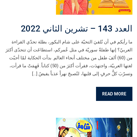
العدد 143 – تشرين الثاني 2022
ما رأيكم في أن نُلقيَ التحيّة على شام البكور، بطلة تحدّي القراءة
العربيّ؟ إنها طفلةٌ سوريّة في مثل عُمركم، استطاعَت أن تتحدّى أكثرَ
من (60) ألفَ طفل من مختلف أنحاء العالم. بدأت الحكاية لمّا أحبّت
لغتها العربيّة، واجتهدَت، فقرأت أكثرَ من (50) كتاباً. فَهِمَتْ ما قرأت،
وتسرّبَ كلُّ حرفٍ إلى قلبها، لتُصبحَ نهراً عذباً يفيضُ […]
READ MORE