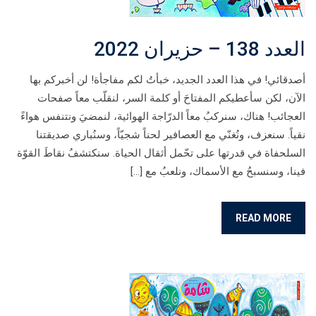
العدد 138 – حزيران 2022
أصدقائي! في هذا العدد الجديد، خبأتُ لكم مفاجأة! لن أخبركم بها
الآن، لكن سأعطيكم المفتاحَ أو كلمة السر، لنقلّب معاً صفحات
العجائب! هناك، سنركبُ معاً الدرّاجة الهوائية، لنمضيَ ونتنفس هواءً
نقياً. سنعزف، ونُغنّي مع العصافير لحناً شجيّاً، وسنُباري صديقتنا
السلحفاة في قدرتها على تحّمل أثقال الحياة. سنكتشفُ نقاطَ القوّة
فينا، وسنسبحُ مع الأسماك، ونلعبُ مع […]
READ MORE