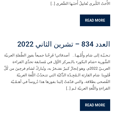
الأُختُ الكُبرى تُعامِلُ أُختَـها الصُّغرى […]
READ MORE
العدد 834 – تشرين الثاني 2022
تـحـيّـة إلى شام وأُمِّـهـا… أصدقائي! فَرِحْنا جميعاً بفوزِ الطِّفلةِ العربيّة
السُّورية «شام البكور» بالـمركز الأوّل في مُسابقة تحدِّي القراءة
العربـيّ 2022م، وهو إنجازٌ كبيرٌ نفتـخرُ به، ونُباركُ لشام فرحِينَ من كُلِّ
قُلوبِنا. شام القارئة الـمُجِـدّة الذَّكيّة التي تتـحدّثُ اللُّغةَ العربيّةَ
الفُصحى بطلاقة، والتي قدّمَتْ إلينا بفوزها هذا دُروساً في أهـمّـيّة
القراءةِ واللُّغةِ العربيّة لـم […]
READ MORE