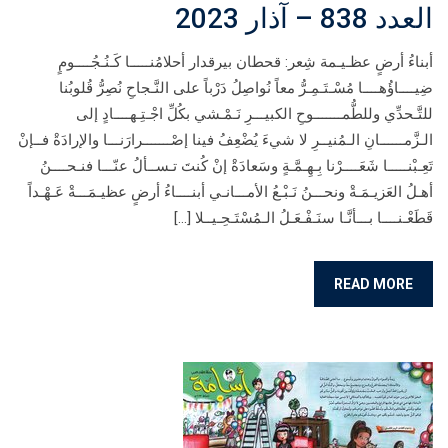
العدد 838 – آذار 2023
أبناءُ أرضٍ عظـيـمة شِعر: قحطان بيرقدار أحلامُنـــــا كَـنُـجُــــومٍ
ضِيــــاؤُهــــا مُسْـتَـمِـرُّ معاً نُواصِلُ دَرْباً على النَّـجاحِ نُصِرُّ قُلوبُنا
للتَّـحدِّي وللطُّمـــــــوحِ الكبيـــرِ نَـمْـشي بكُلِّ اجْـتِـهــــادٍ إلى
الـزَّمــــــانِ الـمُنيــرِ لا شيءَ يُضْعِفُ فينا إصْـــــــرارَنـــا والإرادَةْ فــإنْ
تَعِـبْنـــــا شَعَــــرْنا بِـهِـمَّـةٍ وسَعادَةْ إنْ كُنتَ تـســألُ عنّـــا فنـحــــنُ
أهـلُ العَزيـمَـةْ ونحـــنُ نَـبْـعُ الأمـــانـي أبنــــاءُ أرضٍ عظيـمَـــةْ عَـهْـداً
قَطَعْـنــــا بـــأنَّـا سنَـفْـعَـلُ الـمُسْتَـحِـيــلا […]
READ MORE