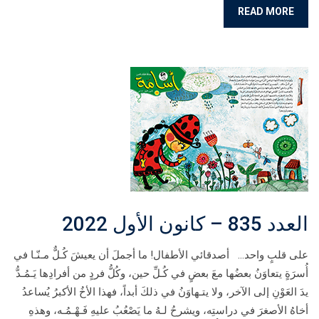
READ MORE
العدد 835 – كانون الأول 2022
على قلبٍ واحد… أصدقائي الأطفال! ما أجملَ أن يعيشَ كُـلٌّ مـنّـا في
أُسرَةٍ يتعاوَنُ بعضُها معَ بعضٍ في كُـلِّ حين، وكُلُّ فردٍ من أفرادِها يَـمُـدُّ
يدَ العَوْنِ إلى الآخر، ولا يتـهاوَنُ في ذلكَ أبداً، فهذا الأخُ الأكبرُ يُساعدُ
أخاهُ الأصغرَ في دراستِه، ويشرحُ لـهُ ما يَصْعُبُ عليهِ فَـهْـمُـه، وهذهِ