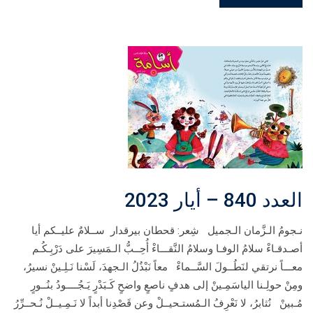
العدد 840 – أيار 2023
نـجومُ الـزَّمان الـجميل شِعر: قحطان بيرقدار ســلامٌ عليــكم أيا
أصـدقـاءْ سلامُ الوفـا وسلامُ النَّقـــاءْ أُحِــبُّ الـمَسِيرَ على دَرْبِـكُـم
معـــاً نرتقي لنَطُــولَ السَّــماءْ معاً نَبْذُلُ الـجهدَ، لَسْنا نَـلِـينْ نسيرُ،
ومِنْ حولِـنا الياسَمِـينْ إلى هدفٍ ناصعٍ واضحٍ كَـبَدْرٍ يَـجُــــودُ بنُــورٍ
مُـبينْ نُثابرُ، لا نَعْرِفُ الـمُستـحيــلْ وعن قَصْدِنا أبداً لا نَـمِـيــلْ نُـحــرِّرُ