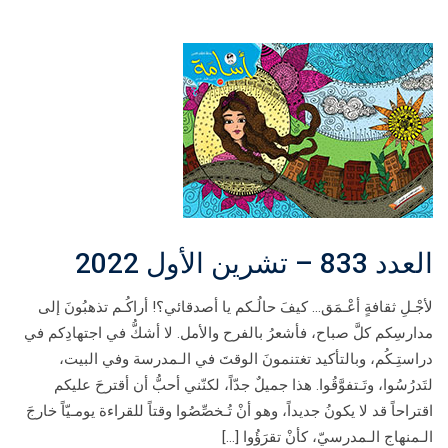
العدد 833 – تشرين الأول 2022
لأجْـلِ ثقافةٍ أعْـمَق… كيفَ حالُـكم يا أصدقائي؟! أراكُـم تذهبُونَ إلى
مدارسِكم كلَّ صباح، فأشعرُ بالفرح والأمل. لا أشكُّ في اجتهادِكم في
دراستِـكُم، وبالتأكيد تغتنمونَ الوقتَ في الـمدرسة وفي البيت،
لتَدرُسُوا، وتَـتفوَّقُوا. هذا جميلٌ جدّاً، لكنّني أحبُّ أن أقترحَ عليكم
اقتراحاً قد لا يكونُ جديداً، وهو أنْ تُـخصِّصُوا وقتاً للقراءة يومـيّاً خارجَ
الـمنهاج الـمدرسيّ، كأنْ تقرَؤُوا […]