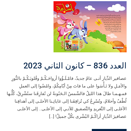
العدد 836 – كانون الثاني 2023
عصافير الدِّيار أتـى عامٌ جديدٌ، فامْـلَـؤُوا أرواحَـكُـمْ وقُلوبَـكُـمْ بالنُّورِ
والأمَـلِ ولا تَـأْسَوا على ما فاتَ مِنْ أيّامِكُمْ، وامْضُوا إلى العملِ
فمـهـمـا طالَ هذا الليلُ فالشّمسُ الـحَنُونةُ لن تُفارِقَنا ستُشْرِقُ، كُلُّـها
لُطْفٌ وأحلامٌ، وتُسْرِعُ كي تُرافِقَنا إلى غاياتِـنا الأحلـى إلى أهدافِنا
الأغلـى إلى التَّغريدِ والتَّصفيقِ للآتـي إلى الأعلـى… إلى الأعلـى
عصافيرَ الدِّيارِ أراكُـمُ البُشْرى بكُلِّ جميلْ! […]