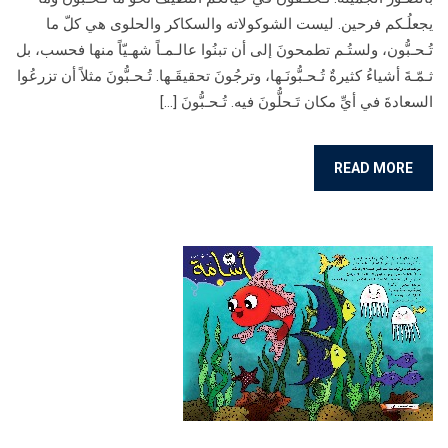
يجعلُـكم فرحين. ليست الشوكولاته والسكاكر والحلوى هي كلّ ما
تُـحـبُّون، ولستُـم تطمحونَ إلى أن تبنُوا عالـمـاً شهـيّاً منها فحسب، بل
ثـمّـةَ أشياءُ كثيرةٌ تُـحـبُّونَـها، وترجُونَ تحقيقَـها. تُـحـبُّونَ مثلاً أن تزرعُوا
السعادةَ في أيِّ مكان تَـحلُّونَ فيه. تُـحـبُّونَ […]
READ MORE