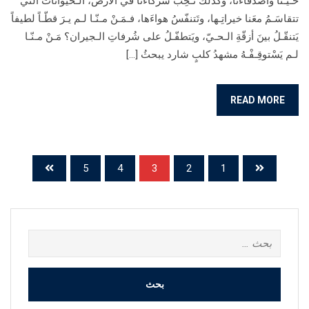
حـيِّـنا وأصدقاءَنا، وكذلك نُـحِبُّ شُركاءَنا في الأرض، الـحيوانات التي
تتقاسَـمُ معَنا خيراتِـها، وتَتنفّسُ هواءَها، فـمَـنْ مـنّـا لـم يـرَ قطّـاً لطيفاً
يَتنقّـلُ بينَ أزقّةِ الـحـيّ، ويَتطفّـلُ على شُرفاتِ الـجيران؟ مَـنْ مـنّـا
لـم يَسْتوقِـفْـهُ مشهدُ كلبٍ شارد يبحثُ […]
READ MORE
5
4
3
2
1
البحث
عن: