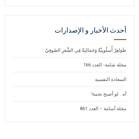
أحدث الأخبار و الإصدارات
ظَوَاهِرٌ أُسلُوبِيَّةٌ وَجَمَالِيَةٌ فِي الشِّعرِ الصُوفِيْ
مجلة شامة- العدد 166
السعادة النفسية
آه… لو أصبح نجمة!
مجلة أسامة – العدد 861