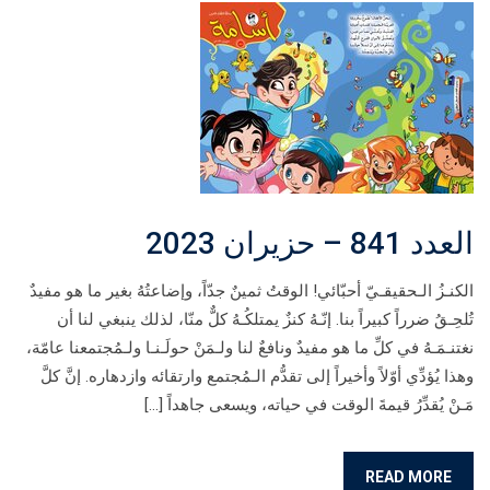
العدد 841 – حزيران 2023
الكنـزُ الـحقيقـيّ أحبّائي! الوقتُ ثمينٌ جدّاً، وإضاعتُهُ بغير ما هو مفيدٌ
تُلحِـقُ ضرراً كبيراً بنا. إنّـهُ كنزٌ يمتلكُـهُ كلٌّ منّا، لذلك ينبغي لنا أن
نغتنـمَـهُ في كلِّ ما هو مفيدٌ ونافعٌ لنا ولـمَنْ حولَـنـا ولـمُجتمعنا عامّة،
وهذا يُؤدِّي أوّلاً وأخيراً إلى تقدُّم الـمُجتمع وارتقائه وازدهاره. إنَّ كلَّ
مَـنْ يُقدِّرُ قيمةَ الوقت في حياته، ويسعى جاهداً […]
READ MORE