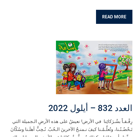
READ MORE
العدد 832 – أيلول 2022
رِفْـقـاً بشُـرَكائِنا في الأرض! نعيشُ على هذه الأرضِ الـجميلة التي
تَـحْضُـنُـنا، وتُعلِّـمُـنا كيفَ نـمنـحُ الآخرينَ الـحُبّ. نُـحِبُّ أهلَـنا وسُكّانَ