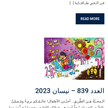
في الـخيرِ طــاقــاتِنا […]
READ MORE
العدد 839 – نيسان 2023
الـمحـبّةُ هـيَ الطَّريق… أحبّـتي الأطفال! عالـمُـكم بريءٌ ومُـمتلئٌ
بالصُّـوَر الجميلة. تُـحلِّـقُونَ في خيالكم اللطيف نحوَ ما تُـحـبُّونَ وما