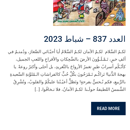
العدد 837 – شباط 2023
لكـمُ السَّلام لكـمُ الأمان لكـمُ السَّلامُ أيا أحبّـائي الصِّغارَ، ودُمتـمُ في
ألفِ خيرٍ، تَـمْـلَـؤُونَ الأرضَ بالضَّحِكاتِ والأفراحِ واللعبِ الجميل،
كأنّـكُم أسرابُ طيرٍ تغمرُ الأرواحَ بالتَّغريدِ، بل أحلى وأكثرُ روعةً. يا
بهجةَ الدُّنيا! نَراكُـم تَـمْرَحُونَ بكُلِّ حُبٍّ كالفراشاتِ الـمُلوَّنةِ السَّعيدةِ
بالرَّبيعِ، فكم نُـحسُّ بفرحةٍ! وتَظلُّ أعيُـنُنا عليكُمْ والقلوبُ، وتُشْرِقُ
الشَّمسُ اللطيفةُ حولَـنا. لكـمُ الأمانُ، فلا تـخافُوا، […]
READ MORE