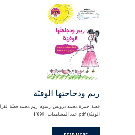
ريم ودجاجتها الوفيّة
قصة: حمزة محمد درويش. رسوم: ريم محمد فضّة. لقراءة
الوفيّة) pdf. عدد المشاهدات : 1٬899