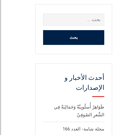
البحث
عن:
أحدث الأخبار و
الإصدارات
ظَوَاهِرٌ أُسلُوبِيَّةٌ وَجَمَالِيَةٌ فِي
الشِّعرِ الصُوفِيْ
مجلة شامة- العدد 166