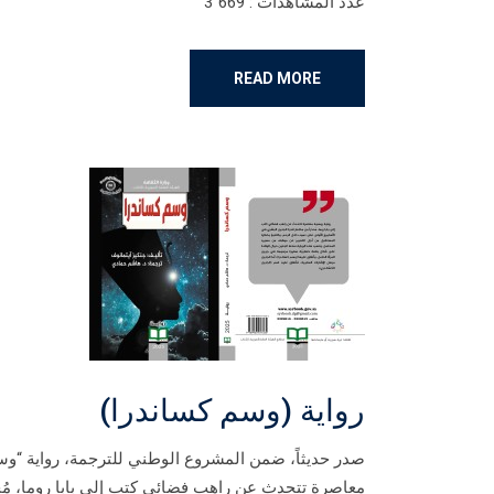
عدد المشاهدات : 3٬669
READ MORE
روایة (وسم کساندرا)
صدر حديثاً، ضمن المشروع الوطني للترجمة، روایة “وسم 
معاصرة تتحدث عن راهب فضائي كتب إلى بابا روما، مُح