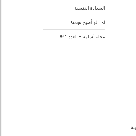
السعادة النفسية
آه… لو أصبح نجمة!
مجلة أسامة – العدد 861
نة