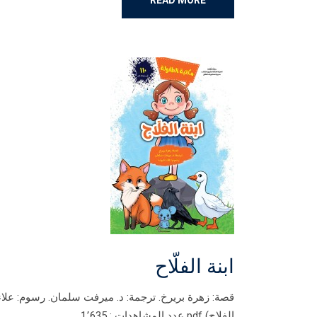
READ MORE
ابنة الفلّاح
قصة: زهرة بريرخ. ترجمة: د. ميرفت سلمان. رسوم: علاء 
الفلاح) pdf عدد المشاهدات : 1٬635