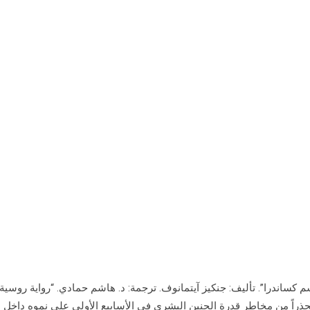
کساندرا”. تألیف: جنکیز آیتمانوف. ترجمة: د. هاشم حمادي. “رواية روسية
ذراً من مخاطر قدرة الجنين البشري في الأسابيع الأولى على نموه داخل ا