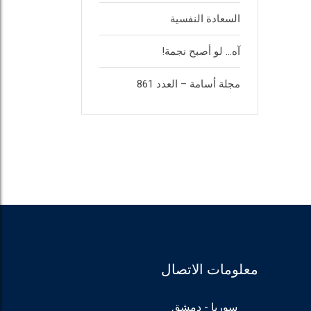
السعادة النفسية
آه… لو أصبح نجمة!
مجلة أسامة – العدد 861
معلومات الاتصال
سوريا - دمشق