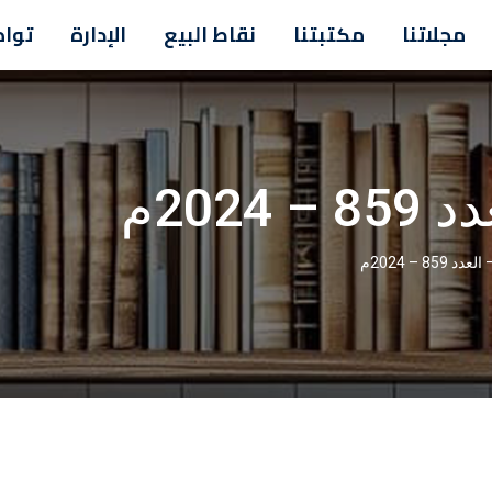
مجلاتنا
مكتبتنا
نقاط البيع
الإدارة
تواص
202م
85 – 2024م