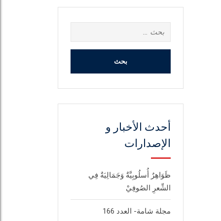
البحث
عن:
أحدث الأخبار و
الإصدارات
ظَوَاهِرٌ أُسلُوبِيَّةٌ وَجَمَالِيَةٌ فِي
الشِّعرِ الصُوفِيْ
مجلة شامة- العدد 166