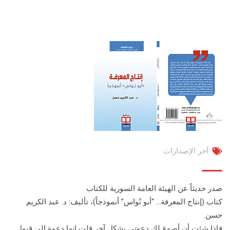
آخر الإصدارات
صدر حديثاً عن الهيئة العامة السورية للكتاب
كتاب (إنتاج المعرفة… “أبو نُواس” أنموذجاً)، تأليف: د. عبد الكريم
حسن.
فإذا شئت أن أصوغ لك دعوتي بشكل آخر قلت إنها دعوة إلى قبول