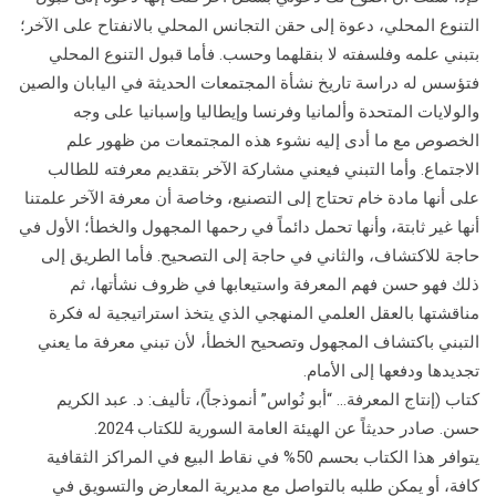
التنوع المحلي، دعوة إلى حقن التجانس المحلي بالانفتاح على الآخر؛
بتبني علمه وفلسفته لا بنقلهما وحسب. فأما قبول التنوع المحلي
فتؤسس له دراسة تاريخ نشأة المجتمعات الحديثة في اليابان والصين
والولايات المتحدة وألمانيا وفرنسا وإيطاليا وإسبانيا على وجه
الخصوص مع ما أدى إليه نشوء هذه المجتمعات من ظهور علم
الاجتماع. وأما التبني فيعني مشاركة الآخر بتقديم معرفته للطالب
على أنها مادة خام تحتاج إلى التصنيع، وخاصة أن معرفة الآخر علمتنا
أنها غير ثابتة، وأنها تحمل دائماً في رحمها المجهول والخطأ؛ الأول في
حاجة للاكتشاف، والثاني في حاجة إلى التصحيح. فأما الطريق إلى
ذلك فهو حسن فهم المعرفة واستيعابها في ظروف نشأتها، ثم
مناقشتها بالعقل العلمي المنهجي الذي يتخذ استراتيجية له فكرة
التبني باكتشاف المجهول وتصحيح الخطأ، لأن تبني معرفة ما يعني
تجديدها ودفعها إلى الأمام.
كتاب (إنتاج المعرفة… “أبو نُواس” أنموذجاً)، تأليف: د. عبد الكريم
حسن. صادر حديثاً عن الهيئة العامة السورية للكتاب 2024.
يتوافر هذا الكتاب بحسم 50% في نقاط البيع في المراكز الثقافية
كافة، أو يمكن طلبه بالتواصل مع مديرية المعارض والتسويق في