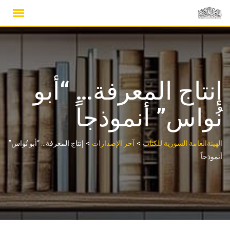
Ski
t
conten
إنتاج المعرفة… “أبو
نُواس” أنموذجاً
>
>
الهيئةالعامة السورية للكتاب
آخر الإصدارات
إنتاج المعرفة… “أبو نُواس”
أنموذجاً