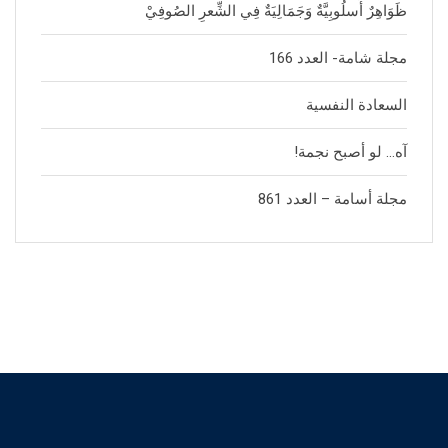
ظَوَاهِرٌ أُسلُوبِيَّةٌ وَجَمَالِيَةٌ فِي الشِّعرِ الصُوفِيْ
مجلة شامة- العدد 166
السعادة النفسية
آه… لو أصبح نجمة!
مجلة أسامة – العدد 861