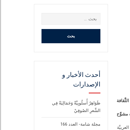
البحث
عن:
أحدث الأخبار و
الإصدارات
لثَّقافة
ظَوَاهِرٌ أُسلُوبِيَّةٌ وَجَمَالِيَةٌ فِي
الشِّعرِ الصُوفِيْ
 مشوِّح
مجلة شامة- العدد 166
عربيَّة