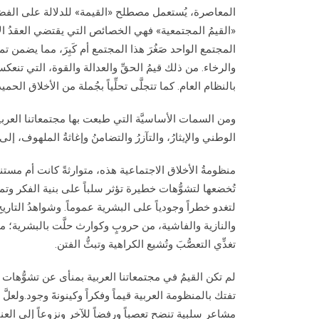
المعاصرة، يُستعمل مصطلح «القيمة» للدلالة على الفضائل ا
«القيمُ المجتمعية» فهي الخصائص التي يقتضي العقدُ الاجت
المجتمع الواحد صَغُرَ هذا المجتمع أم كَبِرَ، مما يضمن ت
والرخاء. من ذلك قيمُ الحقِّ والعدالة والقوة، التي تنعكس ث
بالنظام العام. كما تتجلَّى تحلِّياً بجُملة من الأخلاق الح
ومن السمات الأساسيَّة التي طبعت بها مجتمعاتنا العربية 
الوطني والإيثارُ، والتآزرُ والتضامنُ وإغاثةُ الملهوف، إلى
منظومةُ الأخلاق الاجتماعية هذه، متوارثةً كانت أم مستنبتة
تُخضعها لتشوُّهات خطيرة تؤثر سلباً على بنية الفكر وتم
لتغدو خطراً وجودياً على البشرية عموماً. وشواهدُ التار
والنازية والفاشية، من حروبٍ وكوارث حلَّت بالبشرية؛ ما 
تغذِّي التعصُّبَ وتُشيع الكراهية وتبثُّ الفتن.
لم تكن القيمُ في مجتمعاتنا العربية بمنأى عن تشوُّه
تفتك بالمنظومة العربية قيماً وفكراً وكينونةَ وجود.ولعل
مشاعر سلبية تنضح تعصباً ورفضاً للآخر ونزوعاً إلى العن