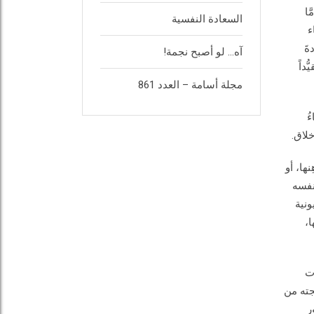
َا
السعادة النفسية
ء
ةَ
آه… لو أصبح نجمة!
داً
مجلة أسامة – العدد 861
ُ
خلاق.
ها، أو
نفسه
ونية
ا،
ت
جته من
ر