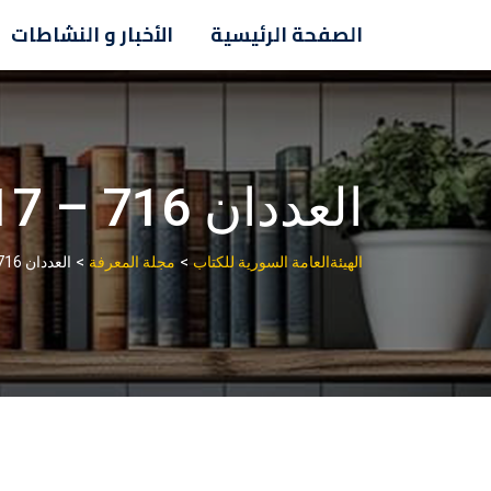
Ski
الصفحة الرئيسية
الأخبار و النشاطات
t
conten
العددان 716 – 717، أيار، وحزيران 2023
>
>
الهيئةالعامة السورية للكتاب
مجلة المعرفة
العددان 716 – 717، أيار، وحزيران 2023