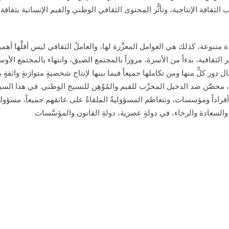
لثقافة الإنتاجية، وتأثُّر المحتوى الثقافي الوطني والقيم الإنسانية بثقافة
متنوعة، كذلك هي العوامل المعزِّزة لها، والعاملُ الثقافي ليس أقلَّها أهمية
ثقافية، بدءاً من الأسرة، مروراً بالمجتمع الضيق، وانتهاء بالمجتمع الأوس
ل دور كلٍّ منها ومن تكاملها جميعاً فيما بينها لإنتاج شخصيةٍ متوازنةٍ واثقةٍ ب
نفتح، محصَّن ضد الدخيل المخرِّب للقيم والمُوْهِن للنسيج الوطني. في هذا السي
اداً ومؤسسات، وتتعاظم المسؤوليةُ الملقاةُ على عاتقهم جميعاً، مسؤوليةُ
ار والسعادة والرخاء، في دولةٍ عصرية، دولةِ القانون والمؤسَّسات.