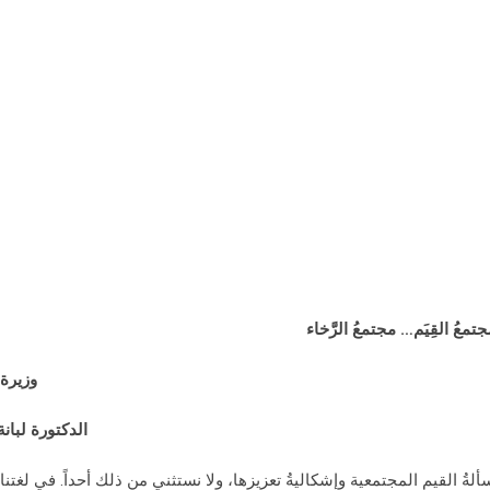
جتمعُ القِيَم… مجتمعُ الرَّخاء
وزيرة ا
الدكتورة لبانة
لةُ القيم المجتمعية وإشكاليةُ تعزيزها، ولا نستثني من ذلك أحداً. في لغتنا ال