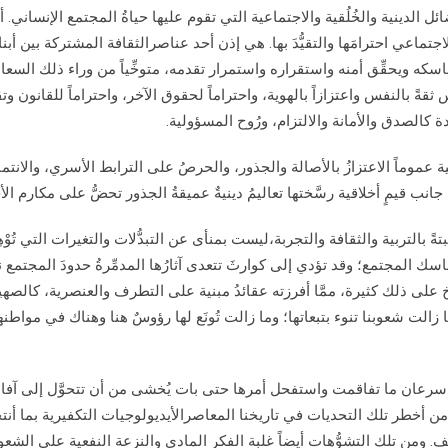
لدينية والخُلُقية والاجتماعية التي تقوم عليها حياةُ المجتمع الإنساني. أمّ
ماعي احترامَها والتقيُّدَ بها. هي إذن أحد عناصرالثقافة المشتركة بين أبنا
ماسكه ويحقِّق أمنه واستقراره واستمرار تقدمه، متوخِّياً من وراء ذلك السعاد
قةً بالنفس واعتزازاً بالهوية، واحتراماً لحقوق الآخر، واحتراماً للقانون وتقيُّ
ميدة كالصدق والأمانة والالتزام، ورُوح المسؤولية.
عموماً الاعتزازُ بالأصالة والجذور، والحرصُ على الترابط الأسري، والانتماء
 جانب قيمٍ أخلاقية رسَّختها تعاليمُ دينيةٌ عميقةُ الجذور تحضُّ على مكارم الأ
ً بالتربية والثقافة والتجربة،ليست بمنأى عن التبدُّلات والتغيرات التي تُوْهِن
اسك المجتمع؛ وقد تؤدي إلى كوارثَ تتعدى آثارُها المدمِّرةُ حدودَ المجتمع 
يخ على ذلك كثيرة، ممَّا أفرزته عقائدُ مبنية على التطرف والعنصرية، كالصهي
زالت شعوبنا تنوء بتبعاتها؛ وما زالت تُونَع لها رؤوسٌ هنا وهناك في مواطنه
ات سرعان ما تفاقمت واستفحل أمرها حتى بات يُخشى من أن تتحوَّل إلى آفا
َّ من أخطر تلك التحديات في تاريخنا المعاصرالأيديولوجيات التكفيرية بما أنت
ف. ومن تلك التشوُّهات أيضاً غلبة الفكر المادي والنزعة النفعية على الشعو