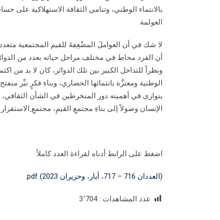
بالانتماء الوطني، وتنامي الثقافة الاستهلاكية على حساب ا
العولمة.
لا شك في أن العواملَ المضْعِفةَ للقيم المجتمعية متعددة 
أن الفرد محاط في مختلف مراحل حياته بعدد من الدوائر ال
ونظراً للتداخل الكبير بين تلك الدوائر، كان لا بد من اكتما
الوطنية ومعتزَّة بانتمائها الحضاري، وبناءِ فكرٍ نيِّر م
يتوازى في أهميته دور المنخرطين في الشأن الثقافي، أفر
الإنسان وصولاً إلى بناءِ مجتمعِ القيمِ، مجتمعِ ِالاستقر
اضغط على الرابط أدناه لقراءة العدد كاملاً:
(العددان 716 – 717، أيار، وحزيران 2023) pdf.
عدد المشاهدات :
3٬704