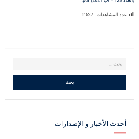
(العدد 128 – آب 2021) pdf.
عدد المشاهدات :
1٬527
البحث
عن:
أحدث الأخبار و الإصدارات