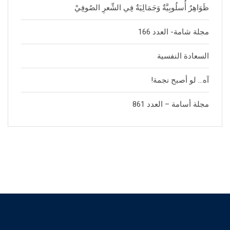
ظَوَاهِرٌ أُسلُوبِيَّةٌ وَجَمَالِيَةٌ فِي الشِّعرِ الصُوفِيْ
مجلة شامة- العدد 166
السعادة النفسية
آه… لو أصبح نجمة!
مجلة أسامة – العدد 861