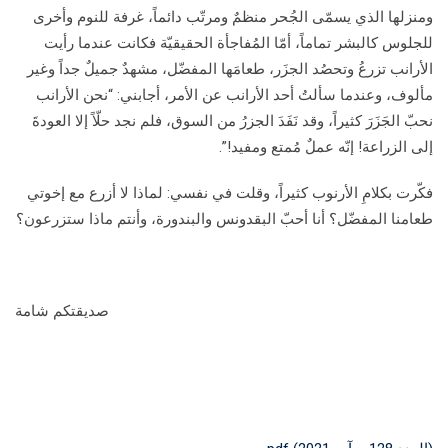
ومنزلها الذي يسمّى الجُحر منظمٌ ومرتّب دائماً، غرفة للنوم وأخرى
للجلوس كالبشر تماماً، أمّا المُفاجأة الحقيقيّة فكانت عندما رأيت
الأرانب تزرعُ وتحصُد الجزَر، طعامَها المفضّل، مشهدٌ جميلٌ جداً وغير
مألوف، وعندما سألتُ أحد الأرانب عن الأمر، أجابني: “نحن الأرانب
نحبّ الجَزَرَ كثيراً، وقد نَفَدَ الجزرُ من السوق، فلم نجد حلّاً إلا العودةَ
إلى الزراعة! إنّه عملٌ مُمتع ومفيد!”.
فكّرت بكلامِ الأرنوب كثيراً، وقلت في نفسي: لماذا لا أزرع مع إخوتي
طعامنا المفضّل؟ أنا أحبّ البقدونس والبندورة، وأنتم ماذا ستزرعون؟
صديقتكم شامة