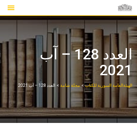
Ski
t
conten
العدد 128 – آب
2021
>
>
الهيئةالعامة السورية للكتاب
مجلة شامة
العدد 128 – آب 2021