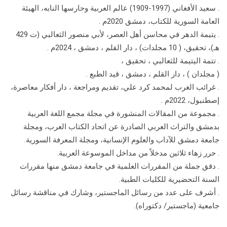
. سعيد الأفغاني (1997-1909) عالم العربية وحارسها النابه، الهيئة
العامة السورية للكتاب، دمشق 2020م .
. يتيمة الدهر في محاسن أهل العصر، لأبي منصور الثعالبي (ت 429
هـ)، تحقيق، ( 10 مجلدات) ، دار القلم ، دمشق ، 2024م .
. تتمة اليتيمة للثعالبي ، تحقيق ،
( مجلدان ) ، دار القلم ، دمشق ، قيد الطبع .
. غرائب الغرب لمحمد كرد علي، تقديم ومراجعة ، دار أفكار معاصرة،
إصطنبول، 2022م .
. مجموعة من المقالات المنشورة في مجلة مجمع اللغة العربية
بدمشق والتراث العربي الصادرة عن اتحاد الكتاب العرب، ومجلة
جامعة دمشق للآداب والعلوم الإنسانية، ومجلة المعرفة السورية.
. حرر زهاء ثلاثين مدخلاً من مداخل الموسوعة العربية.
. دقق جملة من المقررات العلمية في جامعة دمشق منها مقررات
السنة التحضيرية للكليات الطبية.
. أشرف على عدد من رسائل الماجستير، وشارك في مناقشة رسائل
جامعية (ماجستير/ دكتوراه).