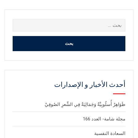
البحث
عن:
أحدث الأخبار و الإصدارات
ظَوَاهِرٌ أُسلُوبِيَّةٌ وَجَمَالِيَةٌ فِي الشِّعرِ الصُوفِيْ
مجلة شامة- العدد 166
السعادة النفسية