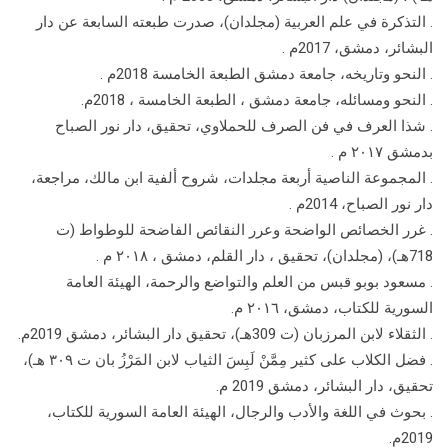
. التذكرة في علم العربية (مجلدان)، صدرت طبعته السابعة عن دار
البشائر، دمشق، 2017م .
. النحو وتاريخه، جامعة دمشق الطبعة الخامسة 2018م .
. النحو ومسائله، جامعة دمشق ، الطبعة الخامسة ، 2018م.
. شذا العرف في فن الصرف للحملاوي، تحقيق، دار نور الصباح
بدمشق ۲۰۱۷ م .
. المجموعة الناصية أربعة مجلدات، شروح ألفية ابن مالك، مراجعة،
دار نور الصباح، 2014م .
. غرر الخصائص الواضحة وعرر النقائص الفاضحة للوطواط (ت
718هـ)، (مجلدان)، تحقيق ، دار القلم، دمشق ، ۲۰۱۸ م .
. مسعود بوبو قبس من العلم والتواضع والرحمة، الهيئة العامة
السورية للكتاب، دمشق، ٢٠١٦ م.
. الثقلاء لابن المرزبان (ت 309هـ)، تحقيق دار البشائر، دمشق 2019م.
. فضل الكلاب على كثير مِمَّنْ لَبِسَ الثياب لابن المَرْزُ بان ت ۳۰۹ هـ)،
تحقيق، دار البشائر، دمشق 2019 م.
. بحوث في اللغة والأدب والرجال، الهيئة العامة السورية للكتاب،
2019م.