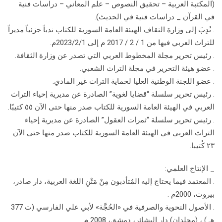
(المكتبة العربية – تحقيق النصوص – علم المعاني – دراسات فنية
في القرآن _ دراسات فنية في الحديث).
. نُدِبَ إلى وزارة الثقاف الهيئة العامة السورية للكتاب ندباً جزئياً مديراً
للتراث العربي فيها من 1 / 2 / 2017 م إلى 2023/2/1م.
. رئيس تحرير مجلة المخطوط العربي التي تصدر عن وزارة الثقافة.
. عضو هيئة التحرير في مجلة التراث الشعبي.
. عضو اللجنة الوطنية العليا لحماية التراث غير المادي.
. رئيس تحرير سلسلة “قضايا لغوية” الصادرة عن مديرية إحياء التراث
العربي في الهيئة العامة السورية للكتاب صدر منها حتى الآن ٥٥ كتيبًا.
. رئيس تحرير سلسلة “ثمرات العقول” الصادرة عن مديرية إحياء
التراث العربي في الهيئة العامة السورية للكتاب صدر منها حتى الآن
۲۳ كُتيبا.
_ الإنتاج العلمي:
. المعتمد فيما يحتاج إليه المُتأدبون مِنْ مَتْنِ اللغة العربية، دار صادر،
بيروت، 2000م .
. الأصول النحوية والصرفية في «الحُجَّة» لأبي علي الفارسي (ت 377
هـ ) ، (مجلدان) دار البشائر، دمشق، 2008 م .