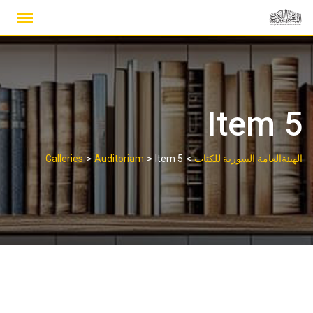
Ski
t
conten
Item 5
>
>
>
الهيئةالعامة السورية للكتاب
Item 5
Auditoriam
Galleries