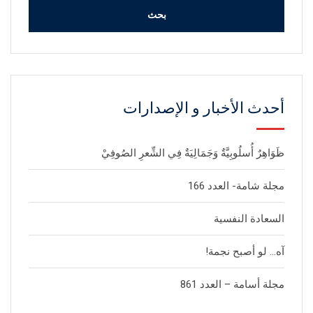
أحدث الأخبار و الإصدارات
ظَوَاهِرٌ أُسلُوبِيَّةٌ وَجَمَالِيَةٌ فِي الشِّعرِ الصُوفِيْ
مجلة شامة- العدد 166
السعادة النفسية
آه… لو أصبح نجمة!
مجلة أسامة – العدد 861