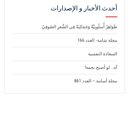
أحدث الأخبار و الإصدارات
ظَوَاهِرٌ أُسلُوبِيَّةٌ وَجَمَالِيَةٌ فِي الشِّعرِ الصُوفِيْ
مجلة شامة- العدد 166
السعادة النفسية
آه… لو أصبح نجمة!
مجلة أسامة – العدد 861