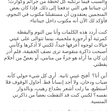
والسبب فيما نرتكبه كل لحظة من جرائم وكوارث؛
أن جيناتنا هي التي تدفعنا إلى ذلك. فإذا كان بعض
المنجمين يعتقدون أن مستقبلنا مكتوب في النجوم،
فأؤكد لك الآن أنه مكتوب داخل جيناتنا».
كنت أردد هذه الكلمات وأنا بين النوم واليقظة
كمرثية أو أرجوزة ملحمية، بينما تتوالى على عيني
خيالات لوجوه أعرفها جيداً، لكنني لا أذكرها وكأنني
أصبحت ذاكرة منقوصة ترى نصف الحقيقة، فلم أدر
إن كان ما أراه هو جزءٌ من منامي، أو بعضًٌ من أحلام
يقظتي.
أين أنا؟ أفتح عيني ثانية. أرى كل شيء حولي كأنه
ضباب ودخان، ولا أجد إنساناً قط. أحاول الوقوف فلا
أستطيع، ما زلت أشعر بصُداع رهيب، وبالدوار
نفسه؟ لكنني كنت قد التقطت بعضاً من ذاكرتي
المنسية.