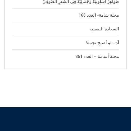
ظَوَاهِرٌ أُسلُوبِيَّةٌ وَجَمَالِيَةٌ فِي الشِّعرِ الصُوفِيْ
مجلة شامة- العدد 166
السعادة النفسية
آه… لو أصبح نجمة!
مجلة أسامة – العدد 861