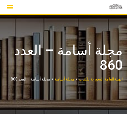
Ski
t
conten
مجلة أسامة – العدد
860
>
>
الهيئةالعامة السورية للكتاب
مجلة أسامة
مجلة أسامة – العدد 860