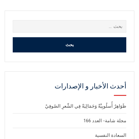
البحث
عن:
أحدث الأخبار و الإصدارات
ظَوَاهِرٌ أُسلُوبِيَّةٌ وَجَمَالِيَةٌ فِي الشِّعرِ الصُوفِيْ
مجلة شامة- العدد 166
السعادة النفسية