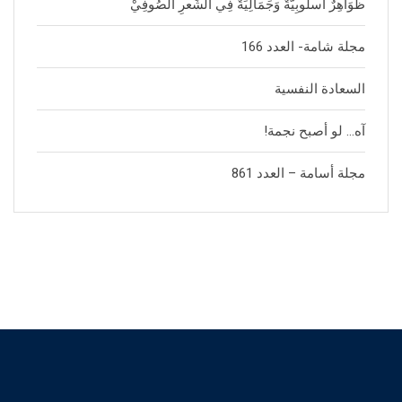
ظَوَاهِرٌ أُسلُوبِيَّةٌ وَجَمَالِيَةٌ فِي الشِّعرِ الصُوفِيْ
مجلة شامة- العدد 166
السعادة النفسية
آه… لو أصبح نجمة!
مجلة أسامة – العدد 861