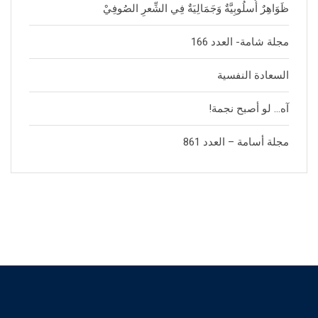
ظَوَاهِرٌ أُسلُوبِيَّةٌ وَجَمَالِيَةٌ فِي الشِّعرِ الصُوفِيْ
مجلة شامة- العدد 166
السعادة النفسية
آه… لو أصبح نجمة!
مجلة أسامة – العدد 861