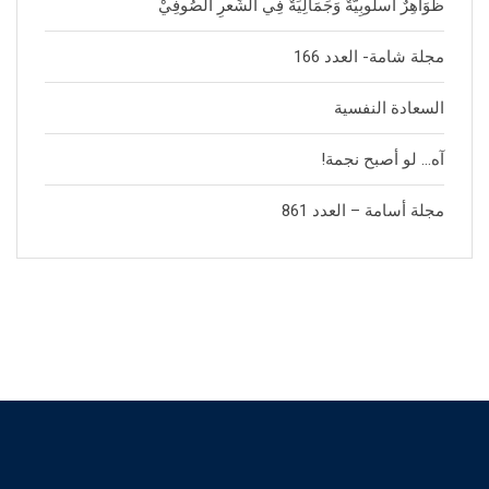
ظَوَاهِرٌ أُسلُوبِيَّةٌ وَجَمَالِيَةٌ فِي الشِّعرِ الصُوفِيْ
مجلة شامة- العدد 166
السعادة النفسية
آه… لو أصبح نجمة!
مجلة أسامة – العدد 861