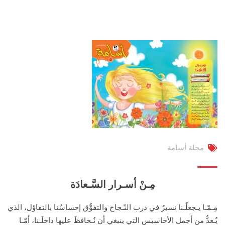
مجلة أسامة
مِـنْ أسـرار السَّـعادَة
مِـمّـا يـجعلُـنا نسيرُ في درب النّـجاح والتفوُّق إحساسُنا بالتفاؤل، الذي
يُـعدُّ من أجمل الأحاسيس التي ينبغي أن نُـحافظَ عليها داخلَـنا، أمّـا