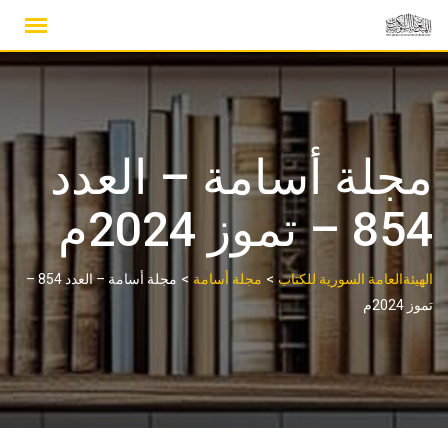
Ski
t
conten
مجلة أسامة – العدد
854 – تموز 2024م
>
>
الهيئةالعامة السورية للكتاب
مجلة أسامة
مجلة أسامة – العدد 854 –
تموز 2024م