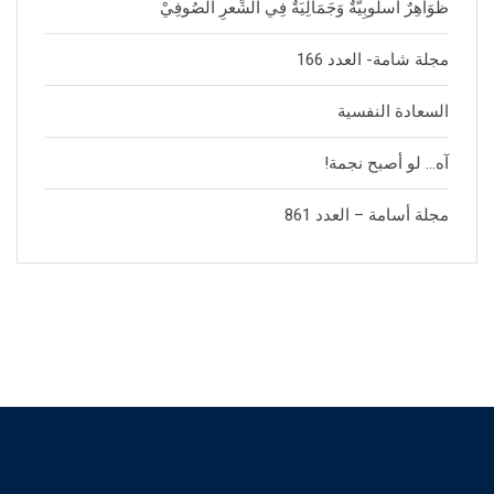
ظَوَاهِرٌ أُسلُوبِيَّةٌ وَجَمَالِيَةٌ فِي الشِّعرِ الصُوفِيْ
مجلة شامة- العدد 166
السعادة النفسية
آه… لو أصبح نجمة!
مجلة أسامة – العدد 861