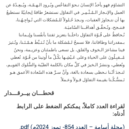
التشاؤم فهو يأخذُ الإنسانَ نـحوَ التقاعُس وبُـرودِ الـهـمّـة، ويُـبعِـدُهُ عن
العمل والإنـجاز الـمُـثْـمِـر. في التفاؤل نستشعرُ طاقةً إيجابيّةً نستطيعُ
بها أن نتـجاوزَ العقبات، ونـجدَ حُـلولاً للـمُشكلات التي تُـواجِـهُـنا،
فننـجح، ونُـحقِّـق أهدافَــنا السّاميَـة.
نُـحافظُ على قُـوّة التفاؤل داخلَـنا بتعزيز ثقتنا بأنفُسنا وإيـماننا
بـمقدراتنا وطاقاتنا، فلا نسمحُ لـمُشكلة ما بأنْ تُـثـبِّطَ هـمّـتَـنا، وتُـثيرَ
فينا مشاعرَ الـخوف والقلق، بل نسعى باطمئنان وعزيـمة، ونحنُ
مُــقبِـلُونَ على الحياة وعلى عَـيْشِـها بكُـلِّ ما أُوتينا من قُـوّة. نُعطي
ونُعطي، وننشرُ الـخيرَ في كلِّ مكان بالكلمة الطيّبة والسُّلوك القويـم،
لنـجدَ أنّـنا نـحظى بسعادة بالغة، وأنَّ سـرَّ هذه السّعادة الأعمق هـو
تَـمسُّـكُـنا بقيـمة التفاؤل قـولاً وعـملاً.
قحطـــان بيــرقـــدار
لقراءة العدد كاملاً، يمكنكم الضغط على الرابط
أدناه:
(مجلة أسامة – العدد 854- تموز 2024م) pdf.