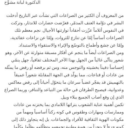
الدكتورة لبانة مشوِّح
من المعروف أن الكثير من الصراعات التي نشأت عبر التاريخ أدخلت
البشر في دوّامة العنف المدمّر، فعرّضت حضارات للاندثار، وتركت
في النفوس أثلاماً عزّزت أحقاداً توارثتها الأجيال. نجم معظم تلك
الصراعات أساساً إمّا عن تنازع للثروات، وإمّا عن نزاعات عقائدية،
وإمّا عن جشع وأطماع بالتوسّع والإثراء والاستقواء والاستبداد.
ومن الصراعات أيضاً ما ينجم عن أفكار مسبقة متوارثة عن الآخر، وهو
شعور يتأتَّى غالباً من الجهل بهذا الآخر المختلف ثقافياً، جهل ينمّي
إحساساً دفيناً بخشيته والتوجس منه، ومن ثم برفضه أو رفض ما يمثّله
من عادات أو قناعات، مما يولّد في الجهة المقابلة شعوراً عميقاً
بالتهميش قد يفجّر غضباً سرعان ما يتحوّل أحياناً إلى رفض معاكس
وعدوانية، فيصبح الطرفان في حالة من التباعد والتنافر، وربما الصراع
الذي إن وقع أصاب الجميع ببلاء وبيل.
تكمن أهمية عناية الشعوب بتراثها اللامادي بما يختزنه من عادات
وممارسات ومهارات وطقوس في كونه ركناً أساسياً ومهماً من
مكونات الهوية الثقافية للأفراد والجماعات. بل إنه يتجاوز ذلك إلى
كونه جزءاً لا يتجزأ من هوية وطنية تجمعهم وتظلّلهم بظلّها. وكلّما