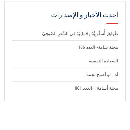
أحدث الأخبار و الإصدارات
ظَوَاهِرٌ أُسلُوبِيَّةٌ وَجَمَالِيَةٌ فِي الشِّعرِ الصُوفِيْ
مجلة شامة- العدد 166
السعادة النفسية
آه… لو أصبح نجمة!
مجلة أسامة – العدد 861