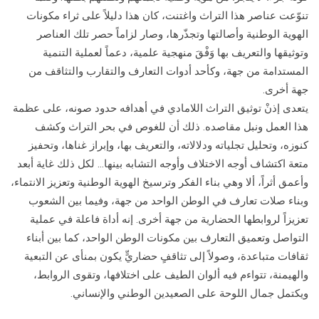
تنوّعت عناصر هذا التراث واغتنت، كان هذا دليلاً على ثراء مكونات
الهوية الوطنية وأصالتها وتجذّرها، وصار لزاماً حصر تلك العناصر
وتوثيقها والتعريف بها وَفْقَ منهجية علمية، دعماً لعملية التنمية
المستدامة من جهة، وكأحد أدوات التعارف والتقارب والتثاقف من
جهة أخرى.
يتعدى إذنْ توثيق التراث اللامادي في أهدافه حدود صونه، على عظمة
هذا العمل ونبل مقاصده. ذلك أن للغوص في بحر التراث وكشف
كنوزه، وتحليل تجلياته ودلالاته، والتعريف بها، وإبراز غناها، وتحفيز
متعة اكتشاف أوجه الاختلاف وأوجه التشابه بينها… لكل ذلك غاية أبعد
وأعمق أثراً، ألا وهي بناء الفكر وترسيخ الهوية الوطنية وتعزيز الانتماء،
وبناء صلات تعارف في الوطن الواحد من جهة، وفيما بين الشعوب
تعزيزاً لروابطها الحضارية من جهة أخرى. إنه أداة فاعلة في عملية
التواصل وتعميق التعارف بين مكونات الوطن الواحد، كما بين أبناء
ثقافات متباعدة، وصولاً إلى تثاقفٍ حضاريٍّ يكون بمنأى عن التبعية
والهيمنة، تتواءم فيه ألوان الطيف على اختلافها، وتقوى الروابط،
ويكتمل جمال اللوحة على الصعيدين الوطني والإنساني.