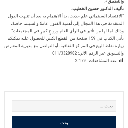
والتطبيق».
تأليف الدكتور حسين الخطيب.
“الاقتصاد السينمائي علم حديث، بدأ الاهتمام به بعد أن تنبهت الدول
المتقدمة في هذا المجال إلى أهمية الفنون عامةً والسينما خاصةً،
وذلك لما لها من تأثير في الرأي العام ورواجٍ كبيرٍ في المجتمعات”.
يأتي الكتاب في 159 صفحة من القطع الكبير. للحصول عليه يمكنكم
زيارة نقاط البيع في المراكز الثقافية، أو التواصل مع مديرية المعارض
والتسويق عبر الرقم الآتي: 011/3328982
عدد المشاهدات :
2٬179
البحث
عن: