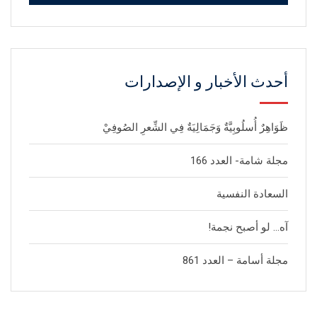
أحدث الأخبار و الإصدارات
ظَوَاهِرٌ أُسلُوبِيَّةٌ وَجَمَالِيَةٌ فِي الشِّعرِ الصُوفِيْ
مجلة شامة- العدد 166
السعادة النفسية
آه… لو أصبح نجمة!
مجلة أسامة – العدد 861