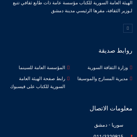
الهيئة العامة السورية للكتاب مؤسسة عامة ذات طابع ثقافي تتبع
لـوزير الثقافة، مقرها الرئيسي مدينة دمشق
روابط صديقة
وزارة الثقافة السورية
المؤسسة العامة للسينما
مديرية المسارح والموسيقا
رابط صفحة الهيئة العامة
السورية للكتاب على فيسبوك
معلومات الاتصال
سوريا - دمشق
011/3329815