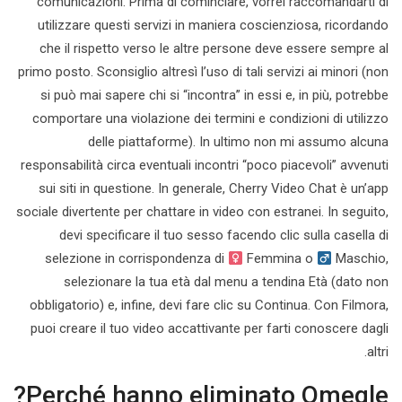
comunicazioni. Prima di cominciare, vorrei raccomandarti di
utilizzare questi servizi in maniera coscienziosa, ricordando
che il rispetto verso le altre persone deve essere sempre al
primo posto. Sconsiglio altresì l’uso di tali servizi ai minori (non
si può mai sapere chi si “incontra” in essi e, in più, potrebbe
comportare una violazione dei termini e condizioni di utilizzo
delle piattaforme). In ultimo non mi assumo alcuna
responsabilità circa eventuali incontri “poco piacevoli” avvenuti
sui siti in questione. In generale, Cherry Video Chat è un’app
sociale divertente per chattare in video con estranei. In seguito,
devi specificare il tuo sesso facendo clic sulla casella di
selezione in corrispondenza di
Femmina o
Maschio,
selezionare la tua età dal menu a tendina Età (dato non
obbligatorio) e, infine, devi fare clic su Continua. Con Filmora,
puoi creare il tuo video accattivante per farti conoscere dagli
altri.
Perché hanno eliminato Omegle?