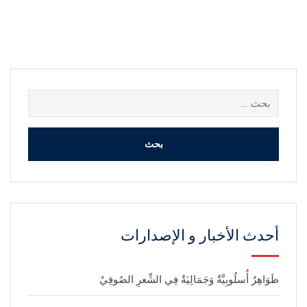
البحث
عن:
أحدث الأخبار و الإصدارات
ظَوَاهِرٌ أُسلُوبِيَّةٌ وَجَمَالِيَةٌ فِي الشِّعرِ الصُوفِيْ