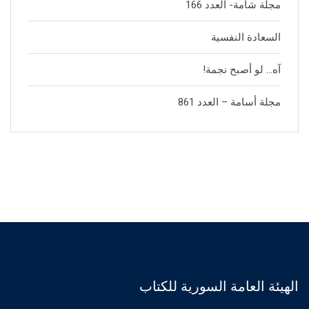
مجلة شامة- العدد 166
السعادة النفسية
آه… لو أصبح نجمة!
مجلة أسامة – العدد 861
الهيئة العامة السورية للكتاب