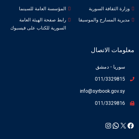
وزارة الثقافة السورية
المؤسسة العامة للسينما
مديرية المسارح والموسيقا
رابط صفحة الهيئة العامة
السورية للكتاب على فيسبوك
معلومات الاتصال
سوريا - دمشق
011/3329815
info@syrbook.gov.sy
011/3329816
Instagram
WhatsApp
Facebook
X