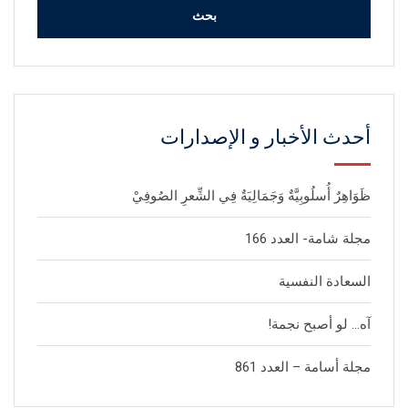
أحدث الأخبار و الإصدارات
ظَوَاهِرٌ أُسلُوبِيَّةٌ وَجَمَالِيَةٌ فِي الشِّعرِ الصُوفِيْ
مجلة شامة- العدد 166
السعادة النفسية
آه… لو أصبح نجمة!
مجلة أسامة – العدد 861