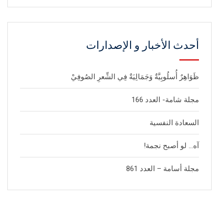
أحدث الأخبار و الإصدارات
ظَوَاهِرٌ أُسلُوبِيَّةٌ وَجَمَالِيَةٌ فِي الشِّعرِ الصُوفِيْ
مجلة شامة- العدد 166
السعادة النفسية
آه… لو أصبح نجمة!
مجلة أسامة – العدد 861