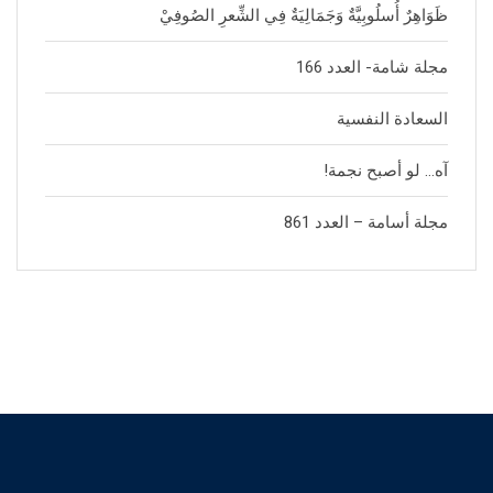
ظَوَاهِرٌ أُسلُوبِيَّةٌ وَجَمَالِيَةٌ فِي الشِّعرِ الصُوفِيْ
مجلة شامة- العدد 166
السعادة النفسية
آه… لو أصبح نجمة!
مجلة أسامة – العدد 861