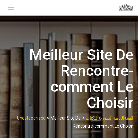
Ski
t
conten
Meilleur Site De
Rencontre-
comment Le
Choisir
>
>
الهيئةالعامة السورية للكتاب
Meilleur Site De
Uncategorized
Rencontre-comment Le Choisir