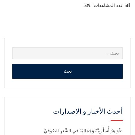
عدد المشاهدات :
539
البحث
عن:
أحدث الأخبار و الإصدارات
ظَوَاهِرٌ أُسلُوبِيَّةٌ وَجَمَالِيَةٌ فِي الشِّعرِ الصُوفِيْ