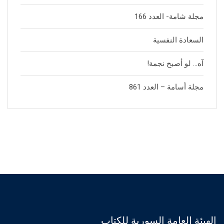
مجلة شامة- العدد 166
السعادة النفسية
آه… لو أصبح نجمة!
مجلة أسامة – العدد 861
الهيئة العامة السورية للكتاب