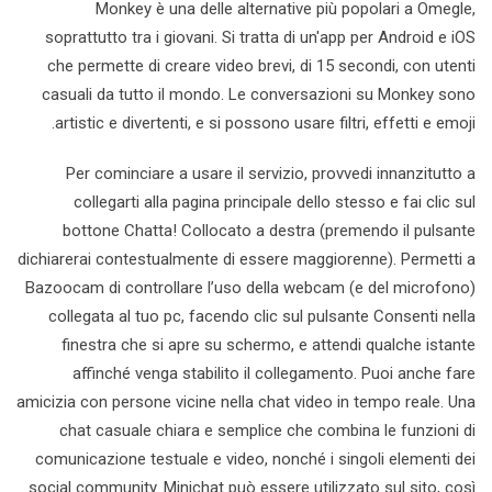
Monkey è una delle alternative più popolari a Omegle,
soprattutto tra i giovani. Si tratta di un'app per Android e iOS
che permette di creare video brevi, di 15 secondi, con utenti
casuali da tutto il mondo. Le conversazioni su Monkey sono
artistic e divertenti, e si possono usare filtri, effetti e emoji.
Per cominciare a usare il servizio, provvedi innanzitutto a
collegarti alla pagina principale dello stesso e fai clic sul
bottone Chatta! Collocato a destra (premendo il pulsante
dichiarerai contestualmente di essere maggiorenne). Permetti a
Bazoocam di controllare l’uso della webcam (e del microfono)
collegata al tuo pc, facendo clic sul pulsante Consenti nella
finestra che si apre su schermo, e attendi qualche istante
affinché venga stabilito il collegamento. Puoi anche fare
amicizia con persone vicine nella chat video in tempo reale. Una
chat casuale chiara e semplice che combina le funzioni di
comunicazione testuale e video, nonché i singoli elementi dei
social community. Minichat può essere utilizzato sul sito, così