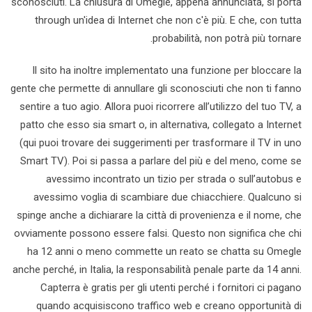
sconosciuti. La chiusura di Omegle, appena annunciata, si porta
through un'idea di Internet che non c'è più. E che, con tutta
probabilità, non potrà più tornare.
Il sito ha inoltre implementato una funzione per bloccare la
gente che permette di annullare gli sconosciuti che non ti fanno
sentire a tuo agio. Allora puoi ricorrere all’utilizzo del tuo TV, a
patto che esso sia smart o, in alternativa, collegato a Internet
(qui puoi trovare dei suggerimenti per trasformare il TV in uno
Smart TV). Poi si passa a parlare del più e del meno, come se
avessimo incontrato un tizio per strada o sull’autobus e
avessimo voglia di scambiare due chiacchiere. Qualcuno si
spinge anche a dichiarare la città di provenienza e il nome, che
ovviamente possono essere falsi. Questo non significa che chi
ha 12 anni o meno commette un reato se chatta su Omegle
anche perché, in Italia, la responsabilità penale parte da 14 anni.
Capterra è gratis per gli utenti perché i fornitori ci pagano
quando acquisiscono traffico web e creano opportunità di