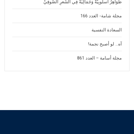
ظَوَاهِرٌ أُسلُوبِيَّةٌ وَجَمَالِيَةٌ فِي الشِّعرِ الصُوفِيْ
مجلة شامة- العدد 166
السعادة النفسية
آه… لو أصبح نجمة!
مجلة أسامة – العدد 861