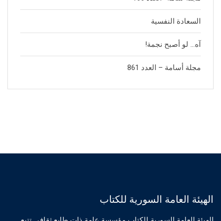
السعادة النفسية
آه… لو أصبح نجمة!
مجلة أسامة – العدد 861
الهيئة العامة السورية للكتاب
الهيئة العامة السورية للكتاب مؤسسة عامة ذات طابع ثقافي تتبع