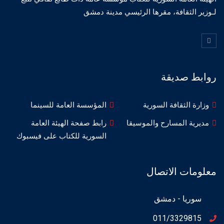
لـوزير الثقافة، مقرها الرئيسي مدينة دمشق
روابط صديقة
وزارة الثقافة السورية
المؤسسة العامة للسينما
مديرية المسارح والموسيقا
رابط صفحة الهيئة العامة
السورية للكتاب على فيسبوك
معلومات الاتصال
سوريا - دمشق
011/3329815