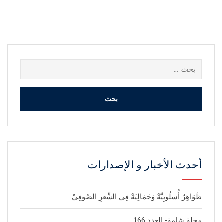
البحث
عن:
أحدث الأخبار و الإصدارات
ظَوَاهِرٌ أُسلُوبِيَّةٌ وَجَمَالِيَةٌ فِي الشِّعرِ الصُوفِيْ
مجلة شامة- العدد 166