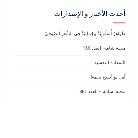
أحدث الأخبار و الإصدارات
ظَوَاهِرٌ أُسلُوبِيَّةٌ وَجَمَالِيَةٌ فِي الشِّعرِ الصُوفِيْ
مجلة شامة- العدد 166
السعادة النفسية
آه… لو أصبح نجمة!
مجلة أسامة – العدد 861