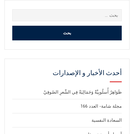
البحث
عن:
أحدث الأخبار و الإصدارات
ظَوَاهِرٌ أُسلُوبِيَّةٌ وَجَمَالِيَةٌ فِي الشِّعرِ الصُوفِيْ
مجلة شامة- العدد 166
السعادة النفسية