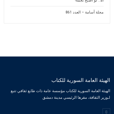
آه… لو أصبح نجمة!
مجلة أسامة – العدد 861
الهيئة العامة السورية للكتاب
الهيئة العامة السورية للكتاب مؤسسة عامة ذات طابع ثقافي تتبع
لـوزير الثقافة، مقرها الرئيسي مدينة دمشق