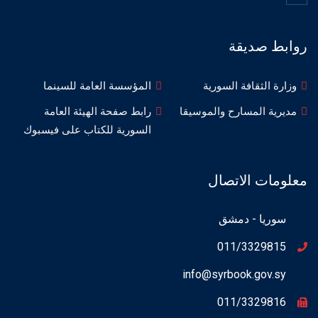
روابط صديقة
وزارة الثقافة السورية
المؤسسة العامة للسينما
مديرية المسارح والموسيقا
رابط صفحة الهيئة العامة
السورية للكتاب على فيسبوك
معلومات الاتصال
سوريا - دمشق
011/3329815
info@syrbook.gov.sy
011/3329816