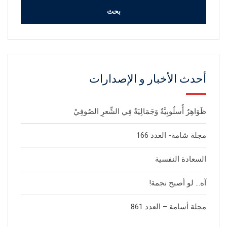
أحدث الأخبار و الإصدارات
ظَوَاهِرٌ أُسلُوبِيَّةٌ وَجَمَالِيَةٌ فِي الشِّعرِ الصُوفِيْ
مجلة شامة- العدد 166
السعادة النفسية
آه… لو أصبح نجمة!
مجلة أسامة – العدد 861