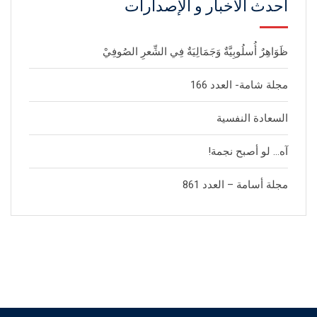
أحدث الأخبار و الإصدارات
ظَوَاهِرٌ أُسلُوبِيَّةٌ وَجَمَالِيَةٌ فِي الشِّعرِ الصُوفِيْ
مجلة شامة- العدد 166
السعادة النفسية
آه… لو أصبح نجمة!
مجلة أسامة – العدد 861