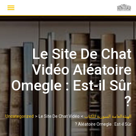
Ski
t
conten
Le Site De Chat
Vidéo Aléatoire
Omegle : Est-il Sûr
?
>
>
الهيئةالعامة السورية للكتاب
Le Site De Chat Vidéo
Uncategorized
Aléatoire Omegle : Est-il Sûr ?