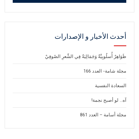
أحدث الأخبار و الإصدارات
ظَوَاهِرٌ أُسلُوبِيَّةٌ وَجَمَالِيَةٌ فِي الشِّعرِ الصُوفِيْ
مجلة شامة- العدد 166
السعادة النفسية
آه… لو أصبح نجمة!
مجلة أسامة – العدد 861