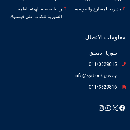
مديرية المسارح والموسيقا
رابط صفحة الهيئة العامة
السورية للكتاب على فيسبوك
معلومات الاتصال
سوريا - دمشق
011/3329815
info@syrbook.gov.sy
011/3329816
Instagram
WhatsApp
Facebook
X