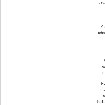
peux
Co
tcha
e
m
No
mo
c
l’uti