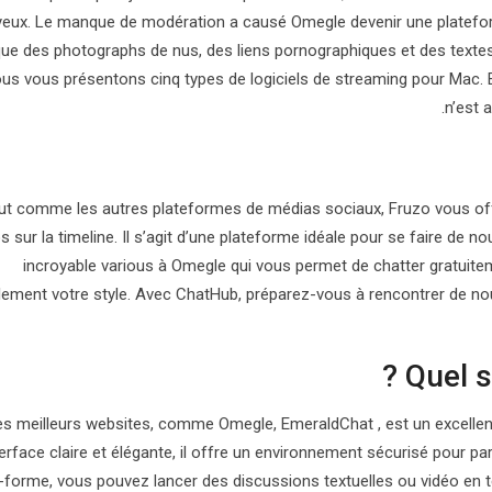
yeux. Le manque de modération a causé Omegle devenir une plateform
que des photographs de nus, des liens pornographiques et des textes 
us vous présentons cinq types de logiciels de streaming pour Mac. 
n’est 
ut comme les autres plateformes de médias sociaux, Fruzo vous offre l
s sur la timeline. Il s’agit d’une plateforme idéale pour se faire de 
incroyable various à Omegle qui vous permet de chatter gratuite
ement votre style. Avec ChatHub, préparez-vous à rencontrer de nou
Quel s
es meilleurs websites, comme Omegle, EmeraldChat , est un excellen
terface claire et élégante, il offre un environnement sécurisé pour p
-forme, vous pouvez lancer des discussions textuelles ou vidéo en t