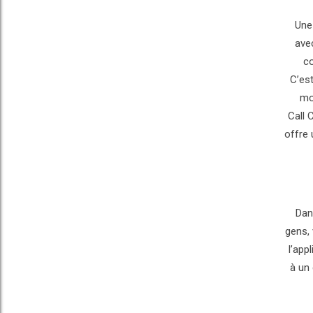
Une
ave
co
C’es
mo
Call 
offre 
Dan
gens, 
l’app
à un