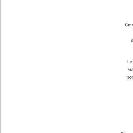
Camg
s
Le 
es
nom