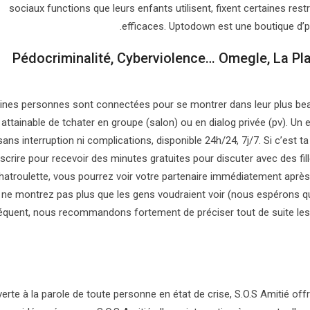
sociaux functions que leurs enfants utilisent, fixent certaines restr
efficaces. Uptodown est une boutique d’p
Pédocriminalité, Cyberviolence… Omegle, La Pl
ines personnes sont connectées pour se montrer dans leur plus beau
t attainable de tchater en groupe (salon) ou en dialog privée (pv). 
sans interruption ni complications, disponible 24h/24, 7j/7. Si c’est t
nscrire pour recevoir des minutes gratuites pour discuter avec des fil
hatroulette, vous pourrez voir votre partenaire immédiatement après
ne montrez pas plus que les gens voudraient voir (nous espérons 
quent, nous recommandons fortement de préciser tout de suite les 
erte à la parole de toute personne en état de crise, S.O.S Amitié off