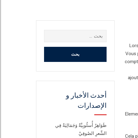
البحث
عن:
Lors
Vous 
compte
ajout
أحدث الأخبار و
الإصدارات
Elemen
ظَوَاهِرٌ أُسلُوبِيَّةٌ وَجَمَالِيَةٌ فِي
الشِّعرِ الصُوفِيْ
Cela p