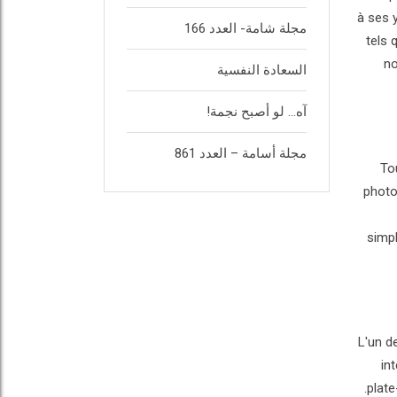
à ses 
مجلة شامة- العدد 166
tels 
no
السعادة النفسية
آه… لو أصبح نجمة!
مجلة أسامة – العدد 861
To
photo
simpl
L'un d
in
plate