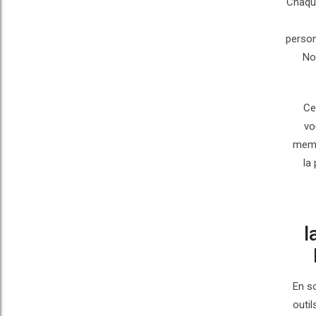
Chaque
person
No
Ce
vo
memb
la
“
En s
outil