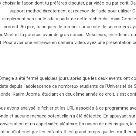
 choisir la façon dont tu préfères discuter, par vidéo ou par écrit. D
support method directement et recevoir de l’aide pour utiliser C
simplement pas sur le site à partir de cette recherche, mais Google
correct. Au pire, tu risques de tomber sur un site de scammers ay
oMeet et tu pourrais avoir de gros soucis. Messieurs, entretenez un
t. Pour avoir une entrevue en caméra vidéo, ayez une présentation 
Omegle a été fermé quelques jours après que les deux events ont co
xiste depuis l'adolescence de nombreux étudiants de l'Université de S
onde. Karim Jooma, étudiant en deuxième année de droit, s'est confié
us avons analysé le fichier et les URL associés à ce programme avec
nde et aucune menace potentielle n’a été détectée. En appuyant s
onversation et un appel vidéo aléatoire. En raison de ces risques, la su
lisation d’Internet par les enfants. Il est grand temps que les mother