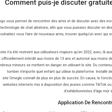
Comment puis-je discuter gratui
o vous permet de rencontrer des amis et de discuter avec des inconn
technologie de chat aléatoire, afin que vous puissiez discuter en d
ouhaitiez vous faire de nouveaux amis, trouver quelqu'un avec qui so
site n’a été restreint aux utilisateurs majeurs qu’en 2022, avec, là a
t officiellement interdit aux moins de 13 ans et autorisé aux moins d
breux mineurs se mettent en danger en utilisant le site. Du contenu
tomber n’importe quel enfant qui utilise la plateforme. Installé 
site Omegle connaît de plus en plus de succès. En cause, le foncti
websites internets mis à disposition des jeunes comme TikTok ou
d’exhibitionnistes d’âge mûr 
Application De Rencont