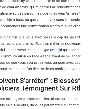
z la probability de la rencontrer et de commencer
de chat aléatoire qui te permet de rencontrer des
lation avec des personnes que tu as déjà “aimées”.
cessible à tous, où que vous soyez dans le monde.
commencer une conversation aléatoire avec elles.
loin. Une fois que vous avez passé le cap du hasard,
u de recherche d’amis. Plus d’un millier de nouveaux
ait l’un des websites de ce type
omegld
qui connaît
 la communication en face à face avant de se lancer
vous ou que vous souhaitiez vous amuser avec des
nnus, ce site est l’un des meilleurs choix pour vous.
oivent S’arrêter” : Blessés
liciers Témoignent Sur Rtl
es strategies trompeuses, les utilisateurs ont des
us sain. D’ailleurs, dans les paramètres du chat, tu