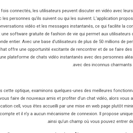
 fois connectés, les utilisateurs peuvent discuter en vidéo avec leu
c les personnes qu’ils suivent ou qui les suivent. L’application prop
nversations vidéo et les messages instantanés, ce qui facilite la 
t une software gratuite de fashion de vie qui permet aux utilisateur
nde entier. Avec une base d’utilisateurs de plus de 50 millions de p
Chat offre une opportunité excitante de rencontrer et de se faire de
une plateforme de chats vidéo instantanés avec des personnes aléat
avec des inconnus charmants et
s cette optique, examinons quelques-unes des meilleures fonctionna
vous faire de nouveaux amis et profiter d’un chat vidéo, alors vous a
lication cell, vous êtes accueilli par une mise en web page plutôt mi
 compte et il n’y a aucun mécanisme de connexion. Il propose unique
ainsi qu’un champ où vous pouvez entrer des