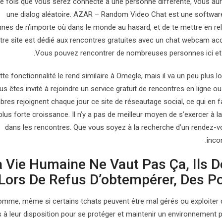
 fois que vous serez connecté à une personne différente, vous aure
une dialog aléatoire. AZAR – Random Video Chat est une software 
nes de n’importe où dans le monde au hasard, et de te mettre en re
tre site est dédié aux rencontres gratuites avec un chat webcam ac
Vous pouvez rencontrer de nombreuses personnes ici et 
tte fonctionnalité le rend similaire à Omegle, mais il va un peu plus 
us êtes invité à rejoindre un service gratuit de rencontres en ligne o
res rejoignent chaque jour ce site de réseautage social, ce qui en f
 plus forte croissance. Il n’y a pas de meilleur moyen de s’exercer à
dans les rencontres. Que vous soyez à la recherche d’un rendez-
inco
la Vie Humaine Ne Vaut Pas Ça, Ils D
Lors De Refus D’obtempérer, Des Po
omme, même si certains tchats peuvent être mal gérés ou exploiter d
s à leur disposition pour se protéger et maintenir un environnement pl