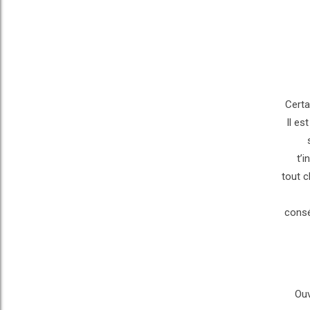
Certa
Il es
t’i
tout c
consé
Ouv