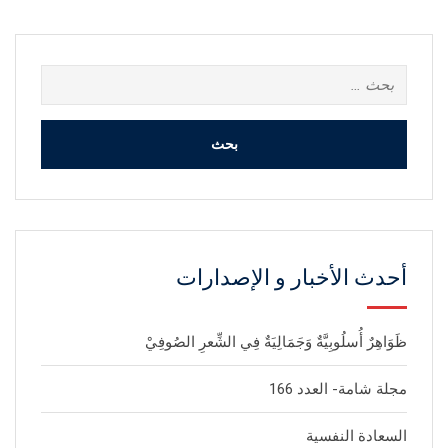
البحث
عن:
أحدث الأخبار و الإصدارات
ظَوَاهِرٌ أُسلُوبِيَّةٌ وَجَمَالِيَةٌ فِي الشِّعرِ الصُوفِيْ
مجلة شامة- العدد 166
السعادة النفسية