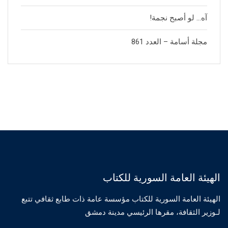
آه… لو أصبح نجمة!
مجلة أسامة – العدد 861
الهيئة العامة السورية للكتاب
الهيئة العامة السورية للكتاب مؤسسة عامة ذات طابع ثقافي تتبع
لـوزير الثقافة، مقرها الرئيسي مدينة دمشق