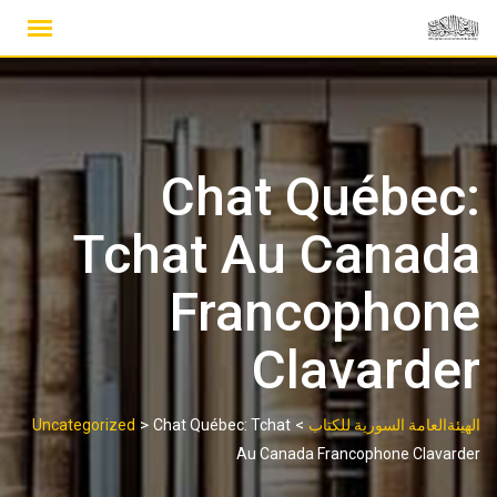
Ski
t
conten
Chat Québec:
Tchat Au Canada
Francophone
Clavarder
>
>
الهيئةالعامة السورية للكتاب
Chat Québec: Tchat
Uncategorized
Au Canada Francophone Clavarder