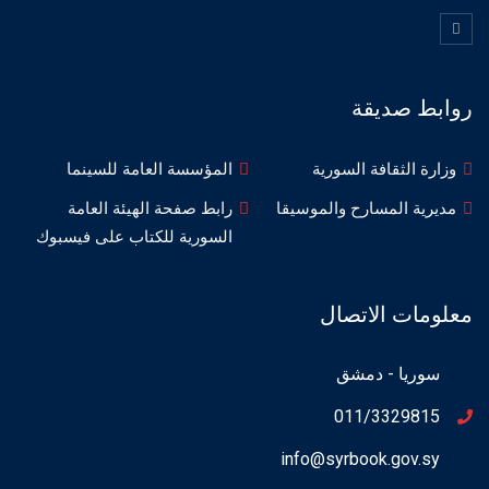
روابط صديقة
وزارة الثقافة السورية
المؤسسة العامة للسينما
مديرية المسارح والموسيقا
رابط صفحة الهيئة العامة
السورية للكتاب على فيسبوك
معلومات الاتصال
سوريا - دمشق
011/3329815
info@syrbook.gov.sy