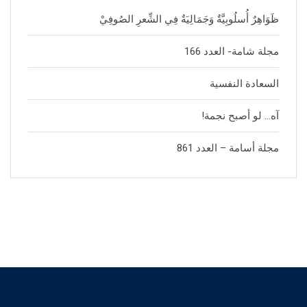
ظَوَاهِرٌ أُسلُوبِيَّةٌ وَجَمَالِيَةٌ فِي الشِّعرِ الصُوفِيْ
مجلة شامة- العدد 166
السعادة النفسية
آه… لو أصبح نجمة!
مجلة أسامة – العدد 861