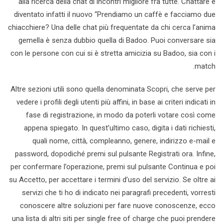
alla ricerca della chat di incontri migliore fra tutte. Chattare è
diventato infatti il nuovo “Prendiamo un caffè e facciamo due
chiacchiere? Una delle chat più frequentate da chi cerca l’anima
gemella è senza dubbio quella di Badoo. Puoi conversare sia
con le persone con cui si è stretta amicizia su Badoo, sia con i
match.
Altre sezioni utili sono quella denominata Scopri, che serve per
vedere i profili degli utenti più affini, in base ai criteri indicati in
fase di registrazione, in modo da poterli votare così come
appena spiegato. In quest’ultimo caso, digita i dati richiesti,
quali nome, città, compleanno, genere, indirizzo e-mail e
password, dopodiché premi sul pulsante Registrati ora. Infine,
per confermare l’operazione, premi sul pulsante Continua e poi
su Accetto, per accettare i termini d’uso del servizio. Se oltre ai
servizi che ti ho di indicato nei paragrafi precedenti, vorresti
conoscere altre soluzioni per fare nuove conoscenze, ecco
una lista di altri siti per single free of charge che puoi prendere