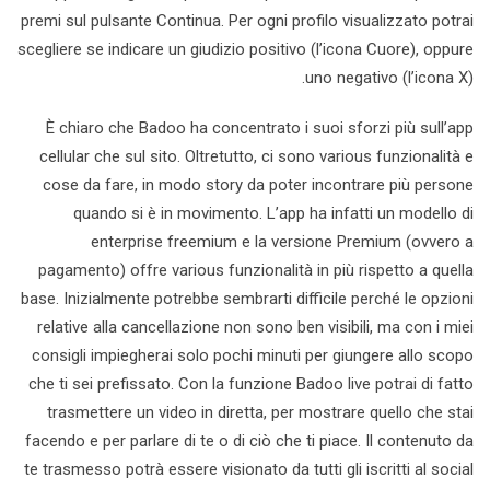
premi sul pulsante Continua. Per ogni profilo visualizzato potrai
scegliere se indicare un giudizio positivo (l’icona Cuore), oppure
uno negativo (l’icona X).
È chiaro che Badoo ha concentrato i suoi sforzi più sull’app
cellular che sul sito. Oltretutto, ci sono various funzionalità e
cose da fare, in modo story da poter incontrare più persone
quando si è in movimento. L’app ha infatti un modello di
enterprise freemium e la versione Premium (ovvero a
pagamento) offre various funzionalità in più rispetto a quella
base. Inizialmente potrebbe sembrarti difficile perché le opzioni
relative alla cancellazione non sono ben visibili, ma con i miei
consigli impiegherai solo pochi minuti per giungere allo scopo
che ti sei prefissato. Con la funzione Badoo live potrai di fatto
trasmettere un video in diretta, per mostrare quello che stai
facendo e per parlare di te o di ciò che ti piace. Il contenuto da
te trasmesso potrà essere visionato da tutti gli iscritti al social