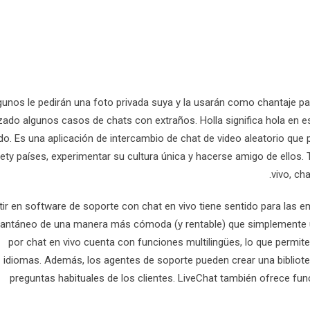
gunos le pedirán una foto privada suya y la usarán como chantaje pa
izado algunos casos de chats con extraños. Holla significa hola en e
o. Es una aplicación de intercambio de chat de video aleatorio qu
nety países, experimentar su cultura única y hacerse amigo de ellos.
vivo, ch
rtir en software de soporte con chat en vivo tiene sentido para las 
tantáneo de una manera más cómoda (y rentable) que simplemente usa
por chat en vivo cuenta con funciones multilingües, lo que permi
idiomas. Además, los agentes de soporte pueden crear una bibliote
preguntas habituales de los clientes. LiveChat también ofrece fun