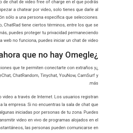
io de chat de video free of charge en el que podrás
zar a chatear por video, solo tienes que darle al
ión sólo a una persona específica que selecciones.
, ChatRad tiene ciertos términos, entre los que se
emás, puedes proteger tu privacidad permaneciendo
a web no funciona, puedes iniciar un chat de video.
¿Qué se usa ahora que no hay Omegle?
aciones que te permiten conectarte con extraños y
MeChat, ChatRandom, Tinychat, YouNow, CamSurf y
más.
video a través de Internet. Los usuarios registran
a la empresa. Si no encuentras la sala de chat que
o algunas iniciadas por personas de tu zona. Puedes
ransmitir video en vivo de programas alojados en el
instantáneos, las personas pueden comunicarse en