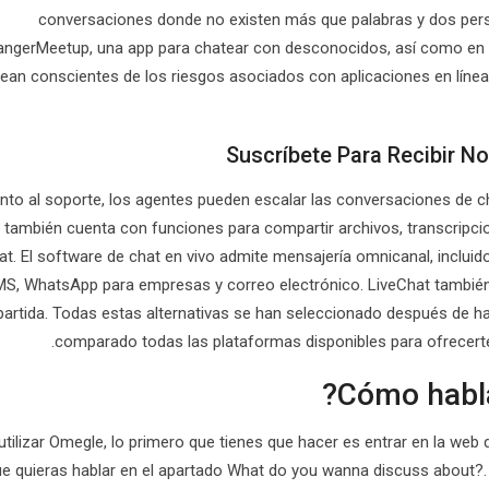
conversaciones donde no existen más que palabras y dos per
angerMeetup, una app para chatear con desconocidos, así como en l
ean conscientes de los riesgos asociados con aplicaciones en líne
Suscríbete Para Recibir N
nto al soporte, los agentes pueden escalar las conversaciones de c
o también cuenta con funciones para compartir archivos, transcripcio
at. El software de chat en vivo admite mensajería omnicanal, inclu
S, WhatsApp para empresas y correo electrónico. LiveChat también i
rtida. Todas estas alternativas se han seleccionado después de hab
comparado todas las plataformas disponibles para ofrecert
utilizar Omegle, lo primero que tienes que hacer es entrar en la we
ue quieras hablar en el apartado What do you wanna discuss about?.