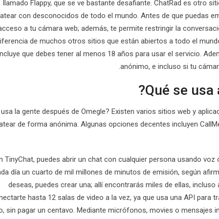
llamado Flappy, que se ve bastante desafiante. ChatRad es otro sit
atear con desconocidos de todo el mundo. Antes de que puedas empe
 acceso a tu cámara web; además, te permite restringir la conversac
iferencia de muchos otros sitios que están abiertos a todo el mundo
incluye que debes tener al menos 18 años para usar el servicio. Ad
anónimo, e incluso si tu cámar
 usa la gente después de Omegle? Existen varios sitios web y aplic
atear de forma anónima. Algunas opciones decentes incluyen Call
 TinyChat, puedes abrir un chat con cualquier persona usando voz o 
da día un cuarto de mil millones de minutos de emisión, según afirm
deseas, puedes crear una; allí encontrarás miles de ellas, inclus
nectarte hasta 12 salas de video a la vez, ya que usa una API para t
io, sin pagar un centavo. Mediante micrófonos, movies o mensajes 