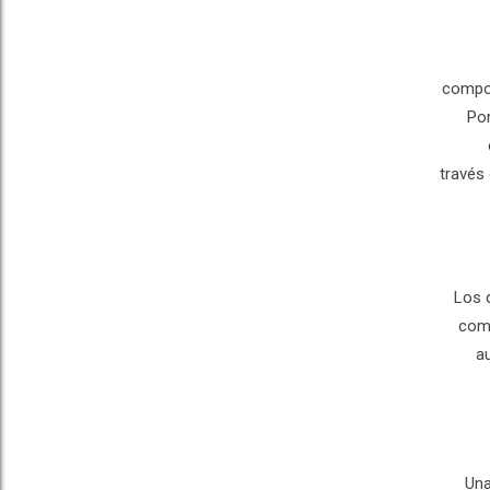
compor
Por
través
Los 
come
a
Una