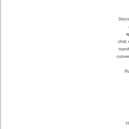
Disco
a
chat,
nuest
conver
Pl
H