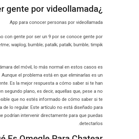
¿Cómo se llama la app para conocer gente por videollamada?
App para conocer personas por videollamada
o con gente por ser un 9 por se conoce gente por
tme; waplog; bumble; patalk; patalk; bumble; timpik.
ámara del móvil, lo más normal en estos casos es
o. Aunque el problema está en que eliminarlas es un
ente. Es la mejor respuesta a cómo saber si te han
n segundo plano, es decir, aquellas que, pese a no
posible que no estés informado de cómo saber si te
 de lo regular. Este artículo no está diseñado para
ue podrían intervenir directamente para que puedas
detectarlos.
é Es Omegle Para Chatear