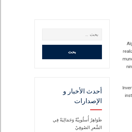
البحث
عن:
Al
real
mund
ni
Inve
أحدث الأخبار و
ins
الإصدارات
ظَوَاهِرٌ أُسلُوبِيَّةٌ وَجَمَالِيَةٌ فِي
الشِّعرِ الصُوفِيْ