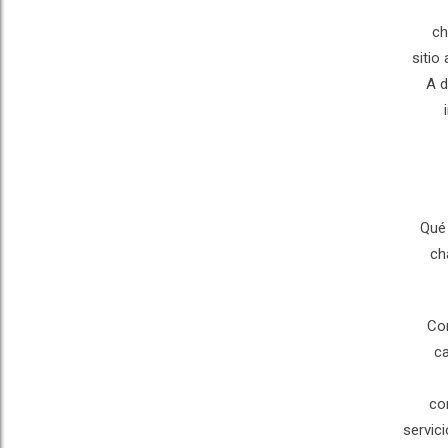
ch
sitio
A d
¿Qué
ch
Con
ca
co
servic