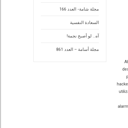
مجلة شامة- العدد 166
السعادة النفسية
آه… لو أصبح نجمة!
مجلة أسامة – العدد 861
A
des
hacke
util
alarm