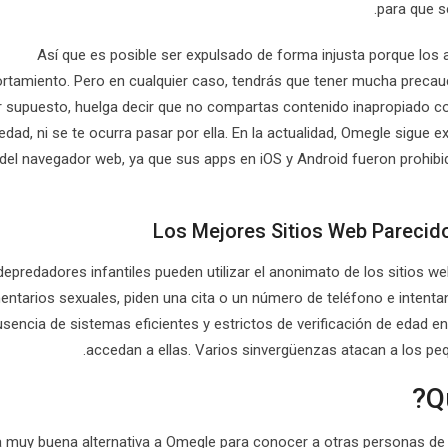
para que s
Así que es posible ser expulsado de forma injusta porque los 
tamiento. Pero en cualquier caso, tendrás que tener mucha precauc
 supuesto, huelga decir que no compartas contenido inapropiado c
edad, ni se te ocurra pasar por ella. En la actualidad, Omegle sigue 
 del navegador web, ya que sus apps en iOS y Android fueron prohi
Los Mejores Sitios Web Parecid
depredadores infantiles pueden utilizar el anonimato de los sitios w
ntarios sexuales, piden una cita o un número de teléfono e intentan
usencia de sistemas eficientes y estrictos de verificación de edad e
accedan a ellas. Varios sinvergüenzas atacan a los peq
 muy buena alternativa a Omegle para conocer a otras personas de d