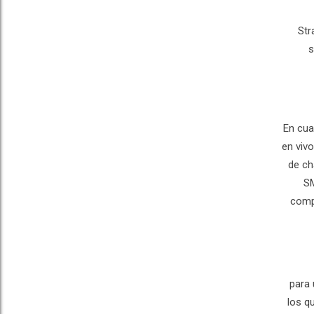
Str
s
En cua
en viv
de ch
SM
compa
para 
los q