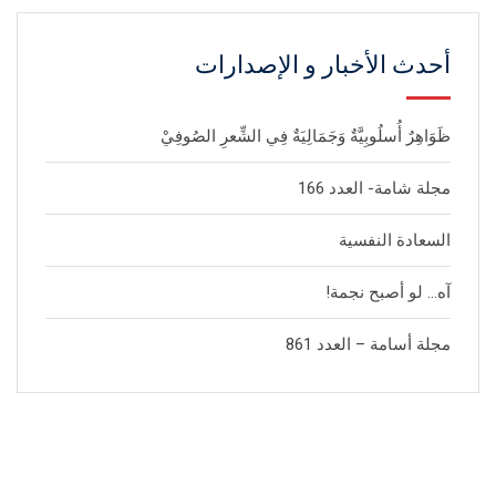
أحدث الأخبار و الإصدارات
ظَوَاهِرٌ أُسلُوبِيَّةٌ وَجَمَالِيَةٌ فِي الشِّعرِ الصُوفِيْ
مجلة شامة- العدد 166
السعادة النفسية
آه… لو أصبح نجمة!
مجلة أسامة – العدد 861