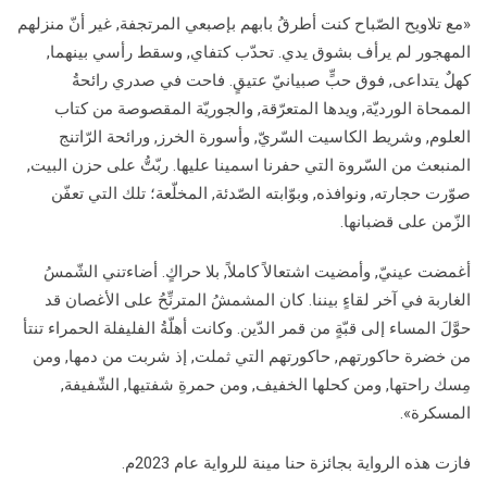
«مع تلاويح الصّباح كنت أطرقُ بابهم بإصبعي المرتجفة, غير أنّ منزلهم
المهجور لم يرأف بشوق يدي. تحدّب كتفاي, وسقط رأسي بينهما,
كهلٌ يتداعى, فوق حبٍّ صبيانيّ عتيقٍ. فاحت في صدري رائحةُ
الممحاة الورديّة, ويدها المتعرّقة, والجوريّة المقصوصة من كتاب
العلوم, وشريط الكاسيت السّريّ, وأسورة الخرز, ورائحة الرّاتنج
المنبعث من السّروة التي حفرنا اسمينا عليها. ربّتُّ على حزن البيت,
صوّرت حجارته, ونوافذه, وبوّابته الصّدئة, المخلّعة؛ تلك التي تعفّن
الزّمن على قضبانها.
أغمضت عينيّ, وأمضيت اشتعالاً كاملاً, بلا حراكٍ. أضاءتني الشّمسُ
الغاربة في آخر لقاءٍ بيننا. كان المشمشُ المترنِّحُ على الأغصان قد
حوَّلَ المساء إلى قبّةٍ من قمر الدّين. وكانت أهلّةُ الفليفلة الحمراء تنتأ
من خضرة حاكورتهم, حاكورتهم التي ثملت, إذ شربت من دمها, ومن
مِسك راحتها, ومن كحلها الخفيف, ومن حمرةِ شفتيها, الشّفيفة,
المسكرة».
فازت هذه الرواية بجائزة حنا مينة للرواية عام 2023م.