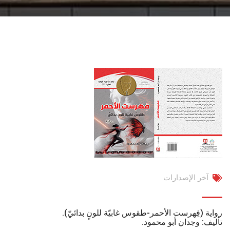
آخر الإصدارات
رواية (فِهرست الأحمر-طقوس غابيّة للونٍ بدائيّ).
تأليف: وجدان أبو محمود.