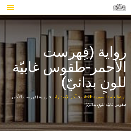
Ski
t
conten
رواية (فِهرست
الأحمر-طقوس غابيّة
للونٍ بدائيّ)
>
>
الهيئةالعامة السورية للكتاب
آخر الإصدارات
رواية (فِهرست الأحمر-
طقوس غابيّة للونٍ بدائيّ)