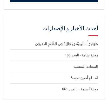
أحدث الأخبار و الإصدارات
ظَوَاهِرٌ أُسلُوبِيَّةٌ وَجَمَالِيَةٌ فِي الشِّعرِ الصُوفِيْ
مجلة شامة- العدد 166
السعادة النفسية
آه… لو أصبح نجمة!
مجلة أسامة – العدد 861