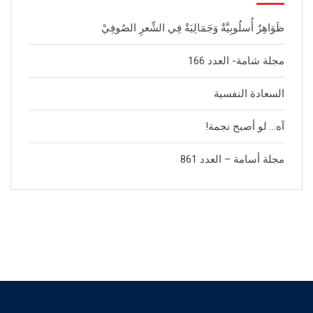
ظَوَاهِرٌ أُسلُوبِيَّةٌ وَجَمَالِيَةٌ فِي الشِّعرِ الصُوفِيْ
مجلة شامة- العدد 166
السعادة النفسية
آه… لو أصبح نجمة!
مجلة أسامة – العدد 861