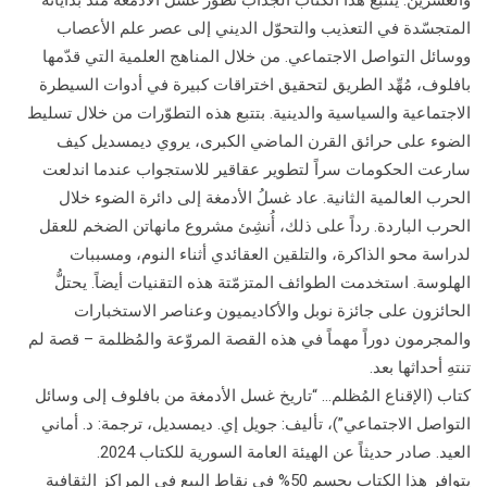
والعشرين. يتتبع هذا الكتاب الجذاب تطوّر غسل الأدمغة منذ بداياته
المتجسّدة في التعذيب والتحوّل الديني إلى عصر علم الأعصاب
ووسائل التواصل الاجتماعي. من خلال المناهج العلمية التي قدّمها
بافلوف، مُهِّد الطريق لتحقيق اختراقات كبيرة في أدوات السيطرة
الاجتماعية والسياسية والدينية. بتتبع هذه التطوّرات من خلال تسليط
الضوء على حرائق القرن الماضي الكبرى، يروي ديمسديل كيف
سارعت الحكومات سراً لتطوير عقاقير للاستجواب عندما اندلعت
الحرب العالمية الثانية. عاد غسلُ الأدمغة إلى دائرة الضوء خلال
الحرب الباردة. رداً على ذلك، أُنشِئ مشروع مانهاتن الضخم للعقل
لدراسة محو الذاكرة، والتلقين العقائدي أثناء النوم، ومسببات
الهلوسة. استخدمت الطوائف المتزمّتة هذه التقنيات أيضاً. يحتلُّ
الحائزون على جائزة نوبل والأكاديميون وعناصر الاستخبارات
والمجرمون دوراً مهماً في هذه القصة المروّعة والمُظلمة – قصة لم
تنتهِ أحداثها بعد.
كتاب (الإقناع المُظلم… “تاريخ غسل الأدمغة من بافلوف إلى وسائل
التواصل الاجتماعي”)، تأليف: جويل إي. ديمسديل، ترجمة: د. أماني
العيد. صادر حديثاً عن الهيئة العامة السورية للكتاب 2024.
يتوافر هذا الكتاب بحسم 50% في نقاط البيع في المراكز الثقافية