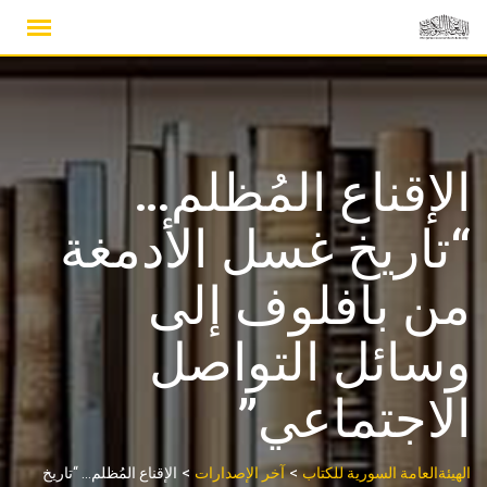
Ski
t
conten
الإقناع المُظلم…
“تاريخ غسل الأدمغة
من بافلوف إلى
وسائل التواصل
الاجتماعي”
>
>
الهيئةالعامة السورية للكتاب
آخر الإصدارات
الإقناع المُظلم… “تاريخ