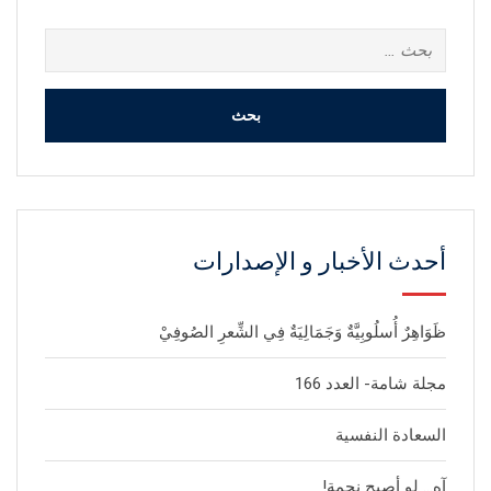
البحث
عن:
أحدث الأخبار و الإصدارات
ظَوَاهِرٌ أُسلُوبِيَّةٌ وَجَمَالِيَةٌ فِي الشِّعرِ الصُوفِيْ
مجلة شامة- العدد 166
السعادة النفسية
آه… لو أصبح نجمة!