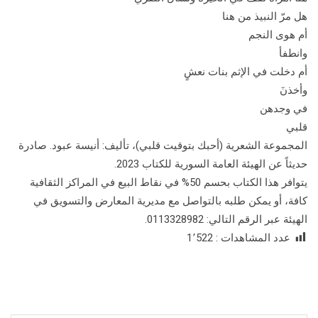
هل مرّ النبيذ من هنا
أم هوى النجم
وانطفأ
أم دخلت في الإثم بنات نعشٍ
وأخذنَ
في وجدهن
قلبي
المجموعة الشعرية (أحبك بتوقيت قلبي)، تأليف: أنيسة عبود. صادرة
حديثاً عن الهيئة العامة السورية للكتاب 2023.
يتوافر هذا الكتاب بحسم 50% في نقاط البيع في المراكز الثقافية
كافة، أو يمكن طلبه بالتواصل مع مديرية المعارض والتسويق في
الهيئة عبر الرقم التالي: 0113328982.
عدد المشاهدات :
1٬522