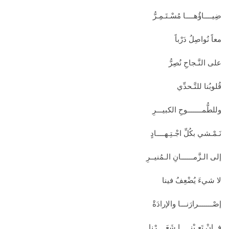
ضِيــــاؤُهــــا مُسْـتَـمِـرُّ
معاً نُواصِلُ دَرْباً
على النَّـجاحِ نُصِرُّ
قُلوبُنا للتَّـحدِّي
وللطُّمـــــــوحِ الكبيـــرِ
نَـمْـشي بكُلِّ اجْـتِـهــــادٍ
إلى الـزَّمــــــانِ الـمُنيــرِ
لا شيءَ يُضْعِفُ فينا
إصْـــــــرارَنـــا والإرادَةْ
فــإنْ تَعِـبْنـــــا شَعَــــرْنا