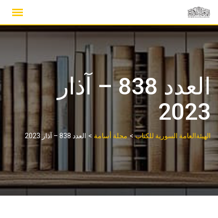
Ski
t
conten
العدد 838 – آذار
2023
>
>
الهيئةالعامة السورية للكتاب
مجلة أسامة
العدد 838 – آذار 2023