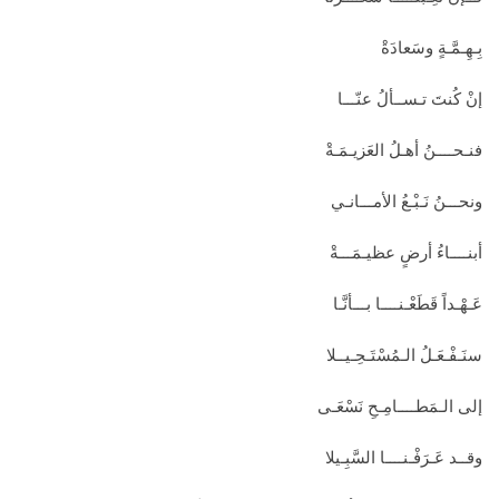
بِـهِـمَّـةٍ وسَعادَةْ
إنْ كُنتَ تـســألُ عنّـــا
فنـحــــنُ أهـلُ العَزيـمَـةْ
ونحـــنُ نَـبْـعُ الأمـــانـي
أبنــــاءُ أرضٍ عظيـمَـــةْ
عَـهْـداً قَطَعْـنــــا بـــأنَّـا
سنَـفْـعَـلُ الـمُسْتَـحِـيــلا
إلى الـمَطــــامِـحِ نَسْعَـى
وقــد عَـرَفْـنــــا السَّبِـيلا