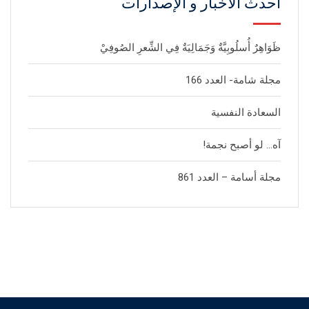
أحدث الأخبار و الإصدارات
ظَوَاهِرٌ أُسلُوبِيَّةٌ وَجَمَالِيَةٌ فِي الشِّعرِ الصُوفِيْ
مجلة شامة- العدد 166
السعادة النفسية
آه… لو أصبح نجمة!
مجلة أسامة – العدد 861