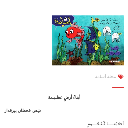
مجلة أسامة
أبناءُ أرضٍ عظـيـمة
شِعر: قحطان بيرقدار
أحلامُنـــــا كَـنُـجُــــومٍ