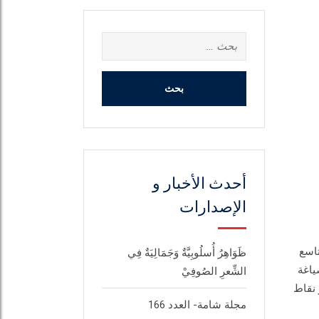
البحث
عن:
أحدث الأخبار و
الإصدارات
تاسع
ظَوَاهِرٌ أُسلُوبِيَّةٌ وَجَمَالِيَةٌ فِي
ياغة
الشِّعرِ الصُوفِيْ
 نقاط
مجلة شامة- العدد 166