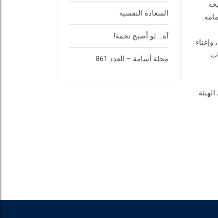
خه
السعادة النفسية
امه.
آه… لو أصبح نجمة!
 وإغناء
ات
مجلة أسامة – العدد 861
 الهيئة