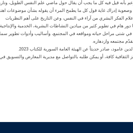
زعم بأنه قيل فيه كل ما يجب أن يقال حول ماضي علم النفس الطويل، وتاري
، وصعوبة إدراك غاية قول كل ما يطمح المرء أن يقوله بشأن موضوعات اهتم
لام الفكر البشري من آراء في النفس، وعن التاريخ على أهم النظريات
دور هام في تطوير كثير من ميادين النشاطات البشرية، الخدمية والإنتاجية،
 في شتى مراحل حياته ومواقعه في المجتمع، وأساليب وأدوات تطوير سم
ّم مجتمعه وازدهاره.
ن عامود، صادر حديثاً عن الهيئة العامة السورية للكتاب 2023.
اط البيع في المراكز الثقافية كافة، أو يمكن طلبه بالتواصل مع مديرية المعارض والتسويق في