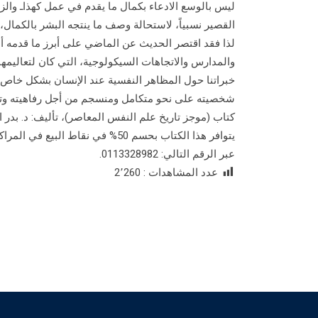
ليس بالوسع الادعاء بكمال ما يقدم في عمل كهذاـ وال
القصير نسبياً، لاستحالة وصف ما ينتجه البشر بالكمال
لذا فقد اقتصر الحديث عن الماضي على أبرز ما قدمه أع
والمدارس والاتجاهات السيكولوجية، التي كان لتعاليمها 
خبراتنا حول المظاهر النفسية عند الإنسان بشكل خاص
شخصيته على نحو متكامل ومنسجم من أجل رفاهيته وتقد
كتاب (موجز تاريخ علم النفس المعاصر)، تأليف: د. بدر الدي
يتوافر هذا الكتاب بحسم 50% في نق
عبر الرقم التالي: 0113328982.
عدد المشاهدات :
2٬260