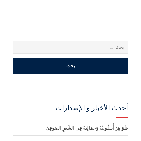
البحث
عن:
أحدث الأخبار و الإصدارات
ظَوَاهِرٌ أُسلُوبِيَّةٌ وَجَمَالِيَةٌ فِي الشِّعرِ الصُوفِيْ