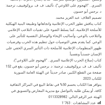
السري… “الهجوم على اللاوعي”)، تأليف: ف. ف. بروكوفييف، ترجمة:
د. برجس أبو حسون.
تصميم الغلاف: عبد العزيز محمد.
كتاب يناقش تطور الحرب الإعلامية واتجاهاتها وطبيعة البنية الهيكلية
للأسلحة الإعلامية، كما يسلط الضوء على تقنيات التلاعب الإعلامي
والتلاعب بالوعي، وأساليب الإيحاء والوسائل النفسية للتأثير على
الوعي. كما يقدم بعض التوصيات حول تنظيم هذه الحرب وفرضيات
ظهور المنظومات الإعلامية للأسلحة ذات التأثير السري الخفي على
الإنسان جسدياً ونفسياً.
كتاب (سلاح الحرب الإعلامية السري… “الهجوم على اللاوعي”)،
تأليف: ف. ف. بروكوفييف، ترجمة: د. برجس أبو حسون، يقع في 152
صفحة من القطع الكبير، صادر حديثاً عن الهيئة العامة السورية
للكتاب 2023.
يتوافر هذا الكتاب بحسم 50% في نقاط البيع في المراكز الثقافية
كافة، أو يمكن طلبه بالتواصل مع مديرية المعارض والتسويق في
الهيئة عبر الرقم التالي: 0113328982.
عدد المشاهدات :
1٬763