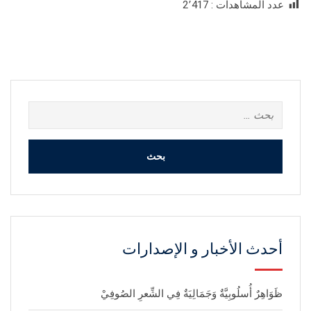
عدد المشاهدات :
2٬417
البحث
عن:
أحدث الأخبار و الإصدارات
ظَوَاهِرٌ أُسلُوبِيَّةٌ وَجَمَالِيَةٌ فِي الشِّعرِ الصُوفِيْ