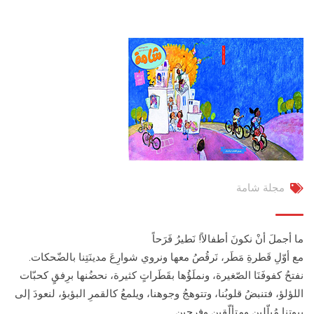
مجلة شامة
ما أجملَ أنْ نكونَ أطفالاً! نَطيرُ فَرَحاً
مع أوّلِ قَطرةِ مَطَر، نَرقُصُ معها ونروي شوارِعَ مدينَتِنا بالضّحكات.
نفتحُ كفوفَنَا الصّغيرة، ونملَؤُها بقَطَراتٍ كثيرة، نحضُنها برِفقٍ كحبّات
اللؤلؤ، فتنبضُ قلوبُنا، وتتوهجُ وجوهنا، ويلمعُ كالقمرِ البؤبؤ، لنعودَ إلى
بيوتنا مُبلّلين ومتألّقين وفرحين.