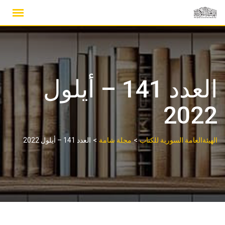
Ski
t
conten
العدد 141 – أيلول
2022
>
>
الهيئةالعامة السورية للكتاب
مجلة شامة
العدد 141 – أيلول 2022