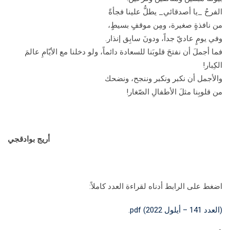
الفرحُ _يا أصدقائي_ يطلُّ علينا فجأةً
من نافذةٍ صغيرة، ومِن موقفٍ بسيطٍ،
وفي يومٍ عاديّ جداً، ودونَ سابِق إنذار.
فما أجملَ أن نفتحَ قلوبَنا للسعادة دائماً، ولو دخلنا مع الأيّامِ عالمَ
الكِبار!
والأجمل أن نكبر ونكبر وننجح، ونضحك
من قلوبِنا مثلَ الأطفالِ الصّغار!
أريج بوادقجي
اضغط على الرابط أدناه لقراءة العدد كاملاً:
(العدد 141 – أيلول 2022) pdf.