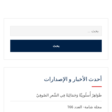
البحث
عن:
أحدث الأخبار و الإصدارات
ظَوَاهِرٌ أُسلُوبِيَّةٌ وَجَمَالِيَةٌ فِي الشِّعرِ الصُوفِيْ
مجلة شامة- العدد 166