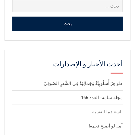
البحث
عن:
أحدث الأخبار و الإصدارات
ظَوَاهِرٌ أُسلُوبِيَّةٌ وَجَمَالِيَةٌ فِي الشِّعرِ الصُوفِيْ
مجلة شامة- العدد 166
السعادة النفسية
آه… لو أصبح نجمة!