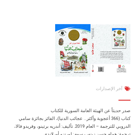
آخر الإصدارات
صدر حديثاً عن الهيئة العامة السورية للكتاب
كتاب (366 أعجوبة وأكثر… عجائب الدنيا)، الفائز بجائزة سامي
الدروبي للترجمة – العام 2019. تأليف: أندريه برتينو، وفريدو فالا،
ترجمة: همام حسن زينه، رسوم: لورنزو أورلاندي.