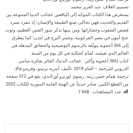
تصميم الغلاف: عبد العزيز محمد.
يستعرض هذا الكتاب الموجّه إلى اليافعين عجائب الدنيا المتنوعة بين
القديم والحديث فهي تحاكي صنع الطبيعة والإنسان؛ إذ تتفرد بسرد
قصص الشعوب وحضاراتها. ومن بينها نذكر سور الصين العظيم، وتوت
عنخ آمون في مصر الفرعونية، وجسر البرج في لندن؛ كما يتطرق
إلى 366 أعجوبة موثّقة بالرسوم التوضيحية والحقائق المذهلة في
العالم الذي نعيشه، تُقدّم كحكاية في كل يوم من السنة.
كتاب (366 أعجوبة وأكثر… عجائب الدنيا)، الفائز بجائزة سامي
الدروبي للترجمة – العام 2019. تأليف: أندريه برتينو، وفريدو فالا،
ترجمة: همام حسن زينه، رسوم: لورنزو أورلاندي، يقع في 512 صفحة
من القطع الكبير، صادر حديثاً عن الهيئة العامة السورية للكتاب 2022.
عدد المشاهدات :
1٬668