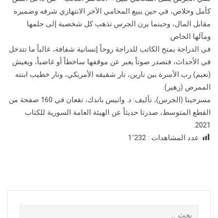
كأمل وخلاص، في حين يبيع المحامي الآخر الانتهازي شرفه وضميره
مقابل المال، وحينما يرن الجرس تذهب كل شخصية إلى حلمها
ومآلها الخاص.
في الدراجة يمنح الكاتب للدراجة روحاً إنسانية شفافة، غالباً ما تتدخل
في الأحداث، فتصدر صوتاً يعبر عن موقفها ساخطاً أو غاضباً، ويعيش
(نعيم) رب الأسرة بين نارين، نار شقيقه الأمريكي، ونار خطيب ابنته
الممرض (زهير).
مسرحيتا (الجرس)، تأليف: د. وانيس باندك، تقعان في 160 صفحة من
القطع المتوسط، صدرتا حديثاً عن الهيئة العامة السورية للكتاب
2021.
عدد المشاهدات :
1٬232
البحث