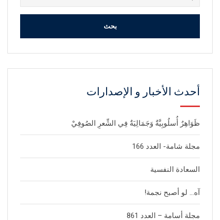
عن:
أحدث الأخبار و الإصدارات
ظَوَاهِرٌ أُسلُوبِيَّةٌ وَجَمَالِيَةٌ فِي الشِّعرِ الصُوفِيْ
مجلة شامة- العدد 166
السعادة النفسية
آه… لو أصبح نجمة!
مجلة أسامة – العدد 861