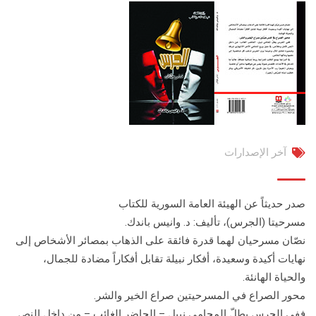
آخر الإصدارات
صدر حديثاً عن الهيئة العامة السورية للكتاب
مسرحيتا (الجرس)، تأليف: د. وانيس باندك.
نصّان مسرحيان لهما قدرة فائقة على الذهاب بمصائر الأشخاص إلى
نهايات أكيدة وسعيدة، أفكار نبيلة تقابل أفكاراً مضادة للجمال،
والحياة الهانئة.
محور الصراع في المسرحيتين صراع الخير والشر.
ففي الجرس يطلّ المحامي نبيل – الحاضر الغائب – من داخل النص