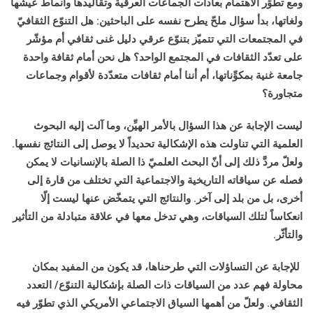
ومع تطوِّر الاهتمام بعادات الجماعات العرقية وتقاليدها وأنماط عيشها
ولغاتها، بدأ سؤال ملحّ يطرح نفسه على الباحثين: هل التنوّع الثقافيّ
في المجتمعات التي تتميّز بتنوّع عرقي دليل غنى ثقافي أم مؤشّر
على تعدّد الثقافات في المجتمع الواحد؟ هل نحن أمام ثقافة واحدة
جامعة غنية بمكوِّناتها، أم أننا أمام ثقافات متعدّدة لأقوام وجماعات
متجاورة؟
ليست الإجابة عن هذا السؤال بالأمر الهيِّن، وما آلت إليه البحوث
العلمية التي تناولت هذه الإشكالية تحديداً لا يوصل إلى النتائج نفسها.
ولعلّ مردَّ ذلك إلى أنّ البحث العلميّ ذا الصلة بالإنسانيات لا يمكن
فصله عن سياقاته التاريخية والاجتماعية التي تختلف من قارة إلى
أخرى، بل من بلد إلى آخر. والنتائج التي يتمخّض عنها ليست إلّا
انعكاساً لتلك السياقات، وهي تدخل معها في علاقة متبادلة من التأثير
والتأثّر.
للإجابة عن التساؤلات التي طرحناها، قد يكون من المفيد بمكان
محاولة فهم عدد من السياقات ذات الصلة بإشكالية التنوّع/ التعدد
الثقافي. ولعلّ من أهمها السياق الاجتماعي الأمريكي الذي تطوّر فيه