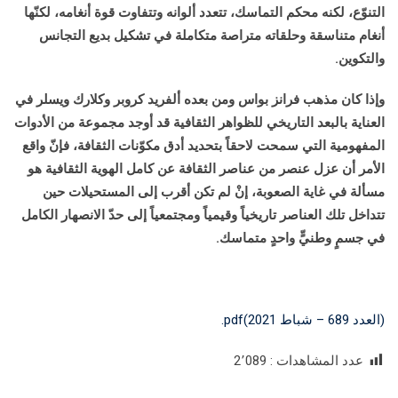
التنوّع، لكنه محكم التماسك، تتعدد ألوانه وتتفاوت قوة أنغامه، لكنّها
أنغام متناسقة وحلقاته متراصة متكاملة في تشكيل بديع التجانس
والتكوين.
وإذا كان مذهب فرانز بواس ومن بعده ألفريد كروبر وكلارك ويسلر في
العناية بالبعد التاريخي للظواهر الثقافية قد أوجد مجموعة من الأدوات
المفهومية التي سمحت لاحقاً بتحديد أدق مكوّنات الثقافة، فإنّ واقع
الأمر أن عزل عنصر من عناصر الثقافة عن كامل الهوية الثقافية هو
مسألة في غاية الصعوبة، إنْ لم تكن أقرب إلى المستحيلات حين
تتداخل تلك العناصر تاريخياً وقيمياً ومجتمعياً إلى حدّ الانصهار الكامل
في جسمٍ وطنيٍّ واحدٍ متماسك.
(العدد 689 – شباط 2021)pdf.
عدد المشاهدات :
2٬089