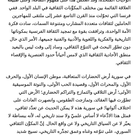
الولايات المتحدة، وقد انعكس هذا على مفهوم الثقافة، وعلى طبيعة
العلاقة القائمة بين مختلف المكوِّنات الثقافية في البلد الواحد. ففي
فرنسا التي تحوّلت منذ القرن التاسع عشر إلى ملتقى للمهاجرين
الحاملين لثقافات متعددة المشارب ومتنوعة السمات، سادت فكرة
الأمة الواحدة، وترافقت بقوة مع تمجيد الثقافة الفرنسية بمكوناتها
التاريخية والفكرية واللغوية والأدبية والفنية جميعها، الأمر الذي حال
دون تطوّر البحث في التنوّع الثقافي، وساد إلى وقت ليس بالبعيد
منطق الأحادية الثقافية الذي لامس أحياناً حدود العنصرية والإقصاء
الثقافي.
في سورية أرض الحضارات المتعاقبة، موطن الإنسان الأول، والحرف
الأول، والمحراث الأول، وقصيدة الحب الأولى، والنوتة الموسيقية
الأولى؛ أرض التلاقي والتمازج والتراكم الحضاري؛ الأرض التي
تطوّرت فيها العقائد، وتمازجت الطقوس، وانصهرت العادات على
اختلاف ألوانها؛ في سورية هذه لا يمكن الحديث عن تعدّد ثقافي،
فمثل هذا الادِّعاء لا أساس علميّ ولا سند تاريخي له، لأنه ببساطة لا
يعبّر لا عن السياق التاريخي ولا عن واقع الحال. إنّ المكوِّن الثقافي
السوري، على تنوّعه وغناه وعمق تجذّره التاريخي، نسيج شديد