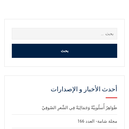
البحث
عن:
أحدث الأخبار و الإصدارات
ظَوَاهِرٌ أُسلُوبِيَّةٌ وَجَمَالِيَةٌ فِي الشِّعرِ الصُوفِيْ
مجلة شامة- العدد 166