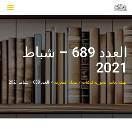
Ski
t
conten
العدد 689 – شباط
2021
>
>
الهيئةالعامة السورية للكتاب
مجلة المعرفة
العدد 689 – شباط 2021