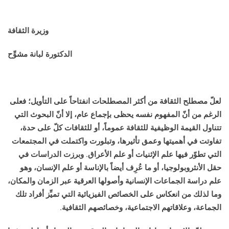
وزيرة الثقافة
الدكتورة لبانة مشوِّح
لعلّ مصطلح الثقافة من أكثر المصطلحات انفتاحاً على التأويل؛ فعلى
الرغم من أنّ المفهوم نفسه يحظى بإجماع عام، إلا أنّ البحوث التي
تتناول القيمة الوظيفية للثقافة عموماً، أو للثقافات كلّ على حدة،
تفاوتت في أهميتها وعمق تأثيرها، وتبلورت واكتملت في المجتمعات
التي تطوّر فيها علم الإثنيات أو علم الأعراق. وبرزت الدراسات في
حقل الأنثروبولوجيا، أو ما عُرِف أيضاً بالإناسة أو علم الإنسان، وهو
علم دراسة الجماعات الإنسانية وأصولها العرقية عبر الزمان والمكان،
وما لذلك من انعكاس على الخصائص الفيزيائية التي تميِّز أفراد تلك
الجماعة، وعلاقاتهم الاجتماعية، وخصائصهم الثقافية.