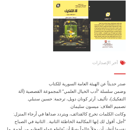
آخر الإصدارات
صدر حديثاً عن الهيئة العامة السورية للكتاب
وضمن سلسلة “أدب الخيال العلمي” المجموعة القصصية (آلة
التفكيك)، تأليف: آرثر كونان دويل، ترجمة: حسين سنبلي.
تصميم الغلاف: ميسون سليمان.
وكانت الكلمات تخرج كالقذائف، ويتردد صداها في أرجاء المنزل:
“أجل، أقول لك إنها المكالمة الخاطئة الثانية… الثانية في الصباح
نفسه! أتظن أن رجلاً عالماً يصحّ أن يُقاطع عمله العظيم من أحمق ما