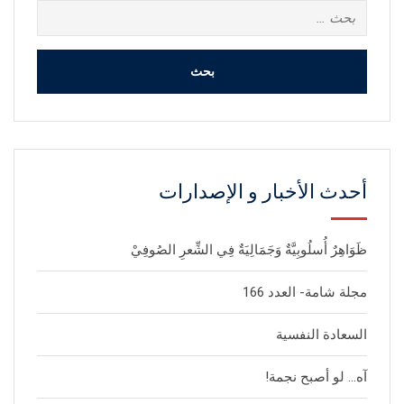
البحث
عن:
أحدث الأخبار و الإصدارات
ظَوَاهِرٌ أُسلُوبِيَّةٌ وَجَمَالِيَةٌ فِي الشِّعرِ الصُوفِيْ
مجلة شامة- العدد 166
السعادة النفسية
آه… لو أصبح نجمة!