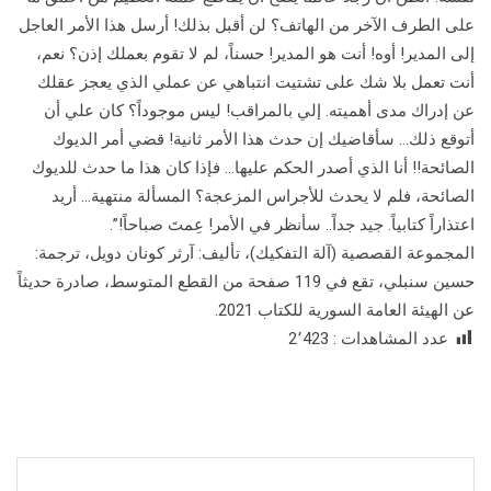
على الطرف الآخر من الهاتف؟ لن أقبل بذلك! أرسل هذا الأمر العاجل
إلى المدير! أوه! أنت هو المدير! حسناً، لم لا تقوم بعملك إذن؟ نعم،
أنت تعمل بلا شك على تشتيت انتباهي عن عملي الذي يعجز عقلك
عن إدراك مدى أهميته. إلي بالمراقب! ليس موجوداً؟ كان علي أن
أتوقع ذلك… سأقاضيك إن حدث هذا الأمر ثانية! قضي أمر الديوك
الصائحة!! أنا الذي أصدر الحكم عليها… فإذا كان هذا ما حدث للديوك
الصائحة، فلم لا يحدث للأجراس المزعجة؟ المسألة منتهية… أريد
اعتذاراً كتابياً. جيد جداً.. سأنظر في الأمر! عِمتَ صباحاً!”.
المجموعة القصصية (آلة التفكيك)، تأليف: آرثر كونان دويل، ترجمة:
حسين سنبلي، تقع في 119 صفحة من القطع المتوسط، صادرة حديثاً
عن الهيئة العامة السورية للكتاب 2021.
عدد المشاهدات :
2٬423